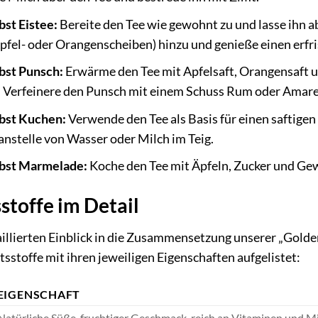
st Eistee:
Bereite den Tee wie gewohnt zu und lasse ihn a
Apfel- oder Orangenscheiben) hinzu und genieße einen erfr
bst Punsch:
Erwärme den Tee mit Apfelsaft, Orangensaft 
. Verfeinere den Punsch mit einem Schuss Rum oder Amare
bst Kuchen:
Verwende den Tee als Basis für einen saftigen
nstelle von Wasser oder Milch im Teig.
bst Marmelade:
Koche den Tee mit Äpfeln, Zucker und Gew
sstoffe im Detail
aillierten Einblick in die Zusammensetzung unserer „Gold
ltsstoffe mit ihren jeweiligen Eigenschaften aufgelistet:
EIGENSCHAFT
Natürliche Süße, fruchtiger Geschmack, reich an Vitaminen und M