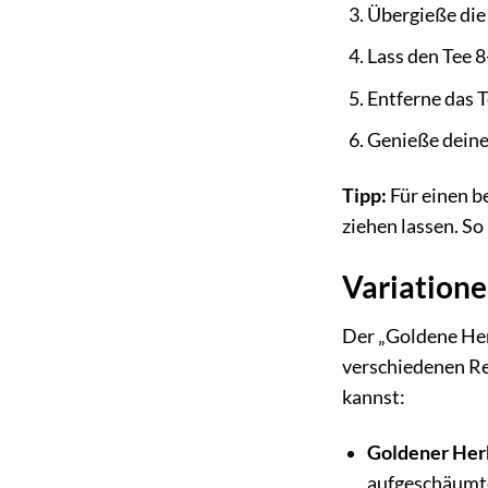
Übergieße die
Lass den Tee 8
Entferne das T
Genieße deine
Tipp:
Für einen b
ziehen lassen. So
Variation
Der „Goldene Herb
verschiedenen Re
kannst:
Goldener Herb
aufgeschäumte