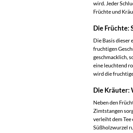
wird. Jeder Schlu
Früchte und Kräu
Die Früchte: 
Die Basis dieser 
fruchtigen Geschm
geschmacklich, s
eine leuchtend r
wird die fruchti
Die Kräuter:
Neben den Frücht
Zimtstangen sorg
verleiht dem Tee
Süßholzwurzel ru