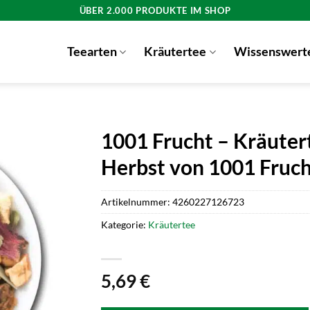
ÜBER 2.000 PRODUKTE IM SHOP
Teearten
Kräutertee
Wissenswert
1001 Frucht – Kräute
Herbst von 1001 Fruc
Artikelnummer:
4260227126723
Kategorie:
Kräutertee
5,69
€