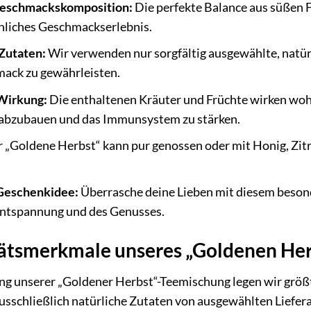
 Geschmackskomposition:
Die perfekte Balance aus süßen F
chliches Geschmackserlebnis.
Zutaten:
Wir verwenden nur sorgfältig ausgewählte, natür
ack zu gewährleisten.
Wirkung:
Die enthaltenen Kräuter und Früchte wirken woh
s abzubauen und das Immunsystem zu stärken.
 „Goldene Herbst“ kann pur genossen oder mit Honig, Zitr
 Geschenkidee:
Überrasche deine Lieben mit diesem beson
ntspannung und des Genusses.
ätsmerkmale unseres „Goldenen Her
ung unserer „Goldener Herbst“-Teemischung legen wir größ
sschließlich natürliche Zutaten von ausgewählten Liefer