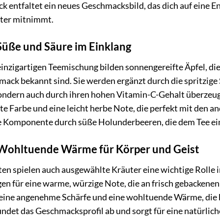
ck entfaltet ein neues Geschmacksbild, das dich auf eine 
ter mitnimmt.
Süße und Säure im Einklang
einzigartigen Teemischung bilden sonnengereifte Äpfel, die
ack bekannt sind. Sie werden ergänzt durch die spritzige
ondern auch durch ihren hohen Vitamin-C-Gehalt überzeug
ote Farbe und eine leicht herbe Note, die perfekt mit den
ge Komponente durch süße Holunderbeeren, die dem Tee eine
 Wohltuende Wärme für Körper und Geist
en spielen auch ausgewählte Kräuter eine wichtige Rolle 
en für eine warme, würzige Note, die an frisch gebackenen
 eine angenehme Schärfe und eine wohltuende Wärme, die b
ndet das Geschmacksprofil ab und sorgt für eine natürlich