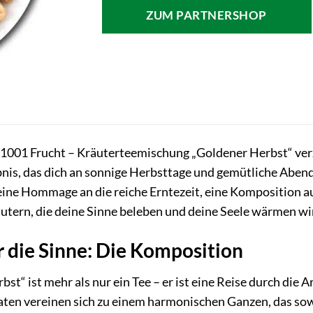
ZUM PARTNERSHOP
r 1001 Frucht – Kräuterteemischung „Goldener Herbst“ verz
is, das dich an sonnige Herbsttage und gemütliche Abend
eine Hommage an die reiche Erntezeit, eine Komposition a
tern, die deine Sinne beleben und deine Seele wärmen wi
ür die Sinne: Die Komposition
st“ ist mehr als nur ein Tee – er ist eine Reise durch die 
ten vereinen sich zu einem harmonischen Ganzen, das sow