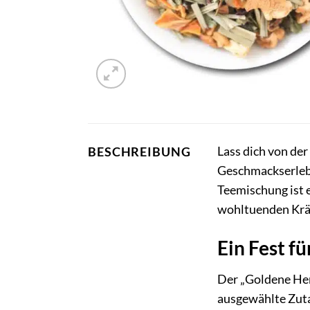
Lass dich von de
BESCHREIBUNG
Geschmackserlebn
Teemischung ist 
wohltuenden Kräu
Ein Fest f
Der „Goldene Herb
ausgewählte Zuta