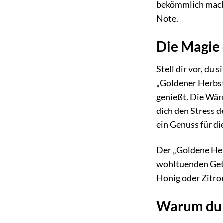
bekömmlich macht
Note.
Die Magie 
Stell dir vor, d
„Goldener Herbst“
genießt. Die Wär
dich den Stress d
ein Genuss für di
Der „Goldene Herb
wohltuenden Getr
Honig oder Zitron
Warum du d