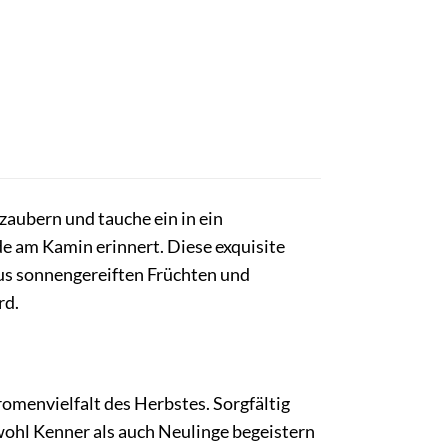
aubern und tauche ein in ein
e am Kamin erinnert. Diese exquisite
us sonnengereiften Früchten und
rd.
Aromenvielfalt des Herbstes. Sorgfältig
ohl Kenner als auch Neulinge begeistern