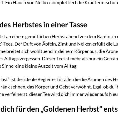
. Ein Hauch von Nelken komplettiert die Kräutermischung 
des Herbstes in einer Tasse
u sitzt an einem gemütlichen Herbstabend vor dem Kamin, i
-Tees. Der Duft von Äpfeln, Zimt und Nelken erfüllt die L
me breitet sich wohltuend in deinem Körper aus, die Arom
es Alltags vergessen. Dieser Tee ist mehr als nur ein Getr
e Sinne, eine kleine Auszeit vom Alltag.
st“ ist der ideale Begleiter für alle, die die Aromen des 
änk sehnen, das Körper und Geist verwöhnt. Egal, ob du i
e verfeinerst, dieser Tee wird dich immer wieder aufs Neu
ich für den „Goldenen Herbst“ entsc