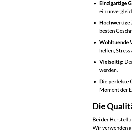
Einzigartige
ein unverglei
Hochwertige 
besten Geschm
Wohltuende 
helfen, Stres
Vielseitig:
Der
werden.
Die perfekte
Moment der E
Die Qualit
Bei der Herstell
Wir verwenden au