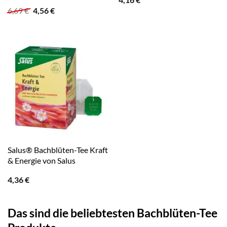
Ursprünglicher
Aktueller
6,69
€
4,56
€
Preis
Preis
war:
ist:
6,69 €
4,56 €.
Salus® Bachblüten-Tee Kraft
& Energie von Salus
4,36
€
Das sind die beliebtesten Bachblüten-Tee