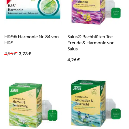
H&S® Harmonie Nr. 84 von
Salus® Bachblüten Tee
H&S
Freude & Harmonie von
Salus
Ursprünglicher
Aktueller
3,95
€
3,73
€
Preis
Preis
4,26
€
war:
ist:
3,95 €
3,73 €.