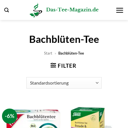
Zum
Inhalt
springen
Bachblüten-Tee
Start
»
Bachblüten-Tee
FILTER
-6%