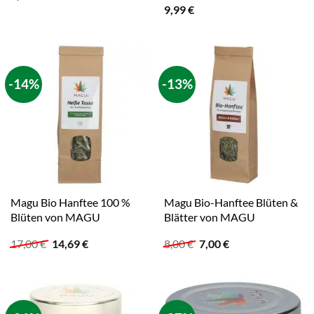
9,99
€
-14%
-13%
Magu Bio Hanftee 100 %
Magu Bio-Hanftee Blüten &
Blüten von MAGU
Blätter von MAGU
Ursprünglicher
Aktueller
Ursprünglicher
Aktueller
17,00
€
14,69
€
8,00
€
7,00
€
Preis
Preis
Preis
Preis
war:
ist:
war:
ist:
17,00 €
14,69 €.
8,00 €
7,00 €.