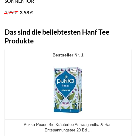
SONNENTOR
Ursprünglicher
Aktueller
3,99
€
3,58
€
Preis
Preis
war:
ist:
3,99 €
3,58 €.
Das sind die beliebtesten Hanf Tee
Produkte
1
Pukka Peace Bio Kräutertee Ashwagandha & Hanf
Entspannungstee 20 Btl ...