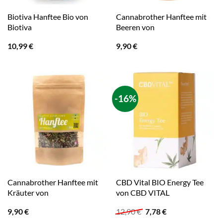
Biotiva Hanftee Bio von
Cannabrother Hanftee mit
Biotiva
Beeren von
10,99
€
9,90
€
-16%
Cannabrother Hanftee mit
CBD Vital BIO Energy Tee
Kräuter von
von CBD VITAL
Ursprünglicher
Aktueller
9,90
€
12,90
€
7,78
€
Preis
Preis