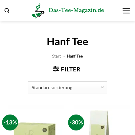
Zum
Inhalt
springen
Hanf Tee
Start
»
Hanf Tee
FILTER
-13%
-30%