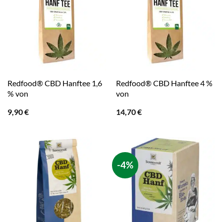
Redfood® CBD Hanftee 1,6
Redfood® CBD Hanftee 4 %
% von
von
9,90
€
14,70
€
-4%