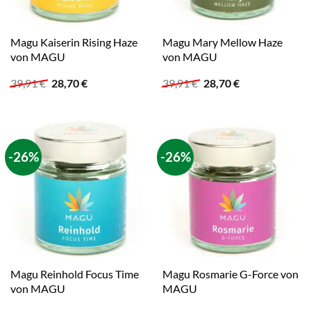
Magu Kaiserin Rising Haze
Magu Mary Mellow Haze
von MAGU
von MAGU
Ursprünglicher
Aktueller
Ursprünglicher
Aktueller
39,91
€
28,70
€
39,91
€
28,70
€
Preis
Preis
Preis
Preis
war:
ist:
war:
ist:
39,91 €
28,70 €.
39,91 €
28,70 €.
-26%
-26%
Magu Reinhold Focus Time
Magu Rosmarie G-Force von
von MAGU
MAGU