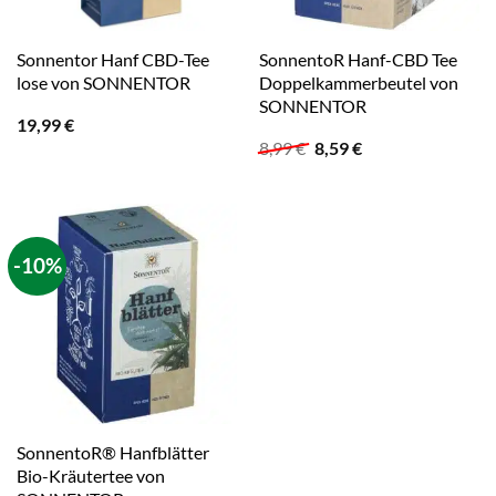
Sonnentor Hanf CBD-Tee
SonnentoR Hanf-CBD Tee
lose von SONNENTOR
Doppelkammerbeutel von
SONNENTOR
19,99
€
Ursprünglicher
Aktueller
8,99
€
8,59
€
Preis
Preis
war:
ist:
8,99 €
8,59 €.
-10%
SonnentoR® Hanfblätter
Bio-Kräutertee von