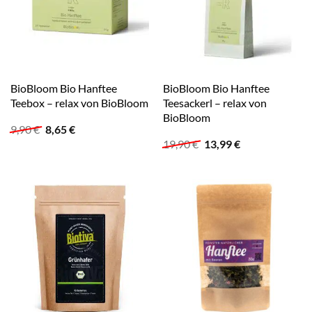
BioBloom Bio Hanftee
BioBloom Bio Hanftee
Teebox – relax von BioBloom
Teesackerl – relax von
BioBloom
Ursprünglicher
Aktueller
9,90
€
8,65
€
Preis
Preis
Ursprünglicher
Aktueller
19,90
€
13,99
€
war:
ist:
Preis
Preis
9,90 €
8,65 €.
war:
ist:
19,90 €
13,99 €.