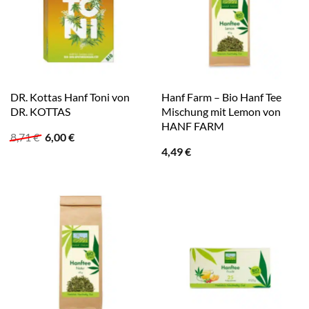
DR. Kottas Hanf Toni von
Hanf Farm – Bio Hanf Tee
DR. KOTTAS
Mischung mit Lemon von
HANF FARM
Ursprünglicher
Aktueller
8,71
€
6,00
€
Preis
Preis
4,49
€
war:
ist:
8,71 €
6,00 €.