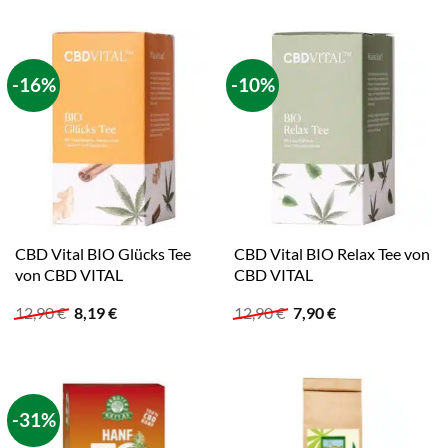
war:
ist:
12,90 €
7,78 €.
-16%
-10%
CBD Vital BIO Glücks Tee
CBD Vital BIO Relax Tee von
von CBD VITAL
CBD VITAL
Ursprünglicher
Aktueller
Ursprünglicher
Aktueller
12,90
€
8,19
€
12,90
€
7,90
€
Preis
Preis
Preis
Preis
war:
ist:
war:
ist:
12,90 €
8,19 €.
12,90 €
7,90 €.
-31%