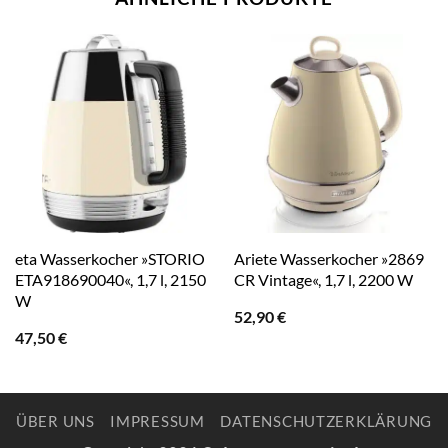
eta Wasserkocher »STORIO
Ariete Wasserkocher »2869
ETA918690040«, 1,7 l, 2150
CR Vintage«, 1,7 l, 2200 W
W
52,90
€
47,50
€
ÜBER UNS
IMPRESSUM
DATENSCHUTZERKLÄRUNG