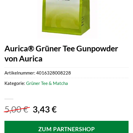
Aurica® Grüner Tee Gunpowder
von Aurica
Artikelnummer:
4016328008228
Kategorie:
Grüner Tee & Matcha
Ursprünglicher
Aktueller
5,00
€
3,43
€
Preis
Preis
war:
ist:
ZUM PARTNERSHOP