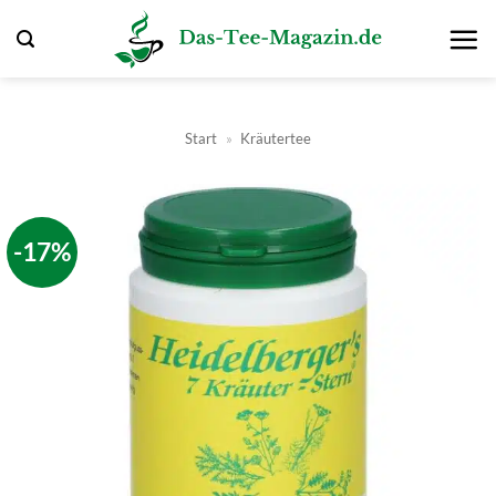
Zum
Inhalt
springen
Start
»
Kräutertee
-17%