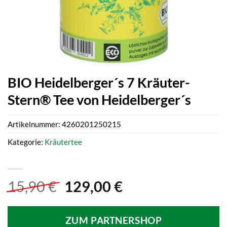
BIO Heidelberger´s 7 Kräuter-
Stern® Tee von Heidelberger´s
Artikelnummer:
4260201250215
Kategorie:
Kräutertee
Ursprünglicher
Aktueller
15,90
€
129,00
€
Preis
Preis
war:
ist:
ZUM PARTNERSHOP