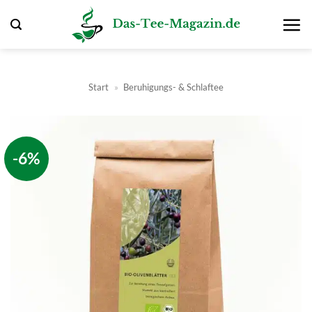
Zum
Inhalt
springen
Start
»
Beruhigungs- & Schlaftee
-6%