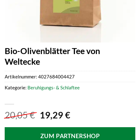
Bio-Olivenblätter Tee von
Weltecke
Artikelnummer:
4027684004427
Kategorie:
Beruhigungs- & Schlaftee
Ursprünglicher
Aktueller
20,05
€
19,29
€
Preis
Preis
war:
ist:
ZUM PARTNERSHOP