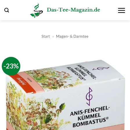
Zum
Inhalt
springen
Start
»
Magen- & Darmtee
-23%