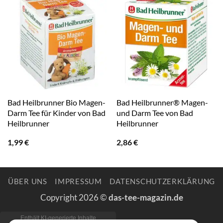
Bad Heilbrunner Bio Magen-
Bad Heilbrunner® Magen-
Darm Tee für Kinder von Bad
und Darm Tee von Bad
Heilbrunner
Heilbrunner
1,99
€
2,86
€
ÜBER UNS
IMPRESSUM
DATENSCHUTZERKLÄRUNG
Copyright 2026 ©
das-tee-magazin.de