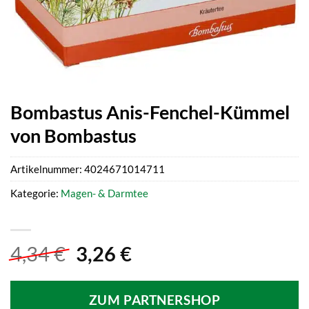
Bombastus Anis-Fenchel-Kümmel
von Bombastus
Artikelnummer:
4024671014711
Kategorie:
Magen- & Darmtee
Ursprünglicher
Aktueller
4,34
€
3,26
€
Preis
Preis
war:
ist:
ZUM PARTNERSHOP