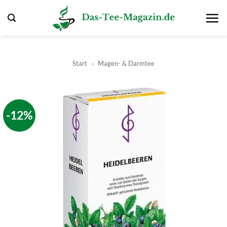
Zum
Inhalt
springen
Start
»
Magen- & Darmtee
-12%