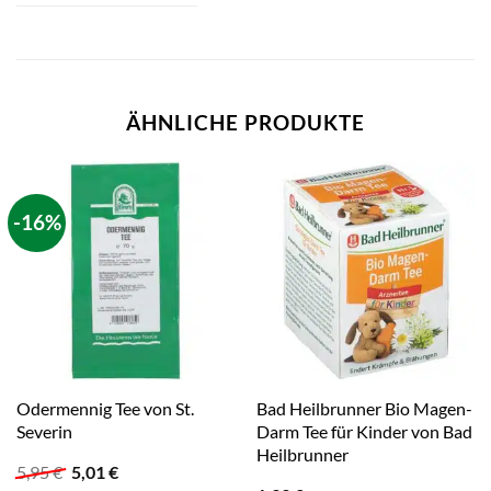
ÄHNLICHE PRODUKTE
-16%
Odermennig Tee von St.
Bad Heilbrunner Bio Magen-
Severin
Darm Tee für Kinder von Bad
Heilbrunner
Ursprünglicher
Aktueller
5,95
€
5,01
€
Preis
Preis