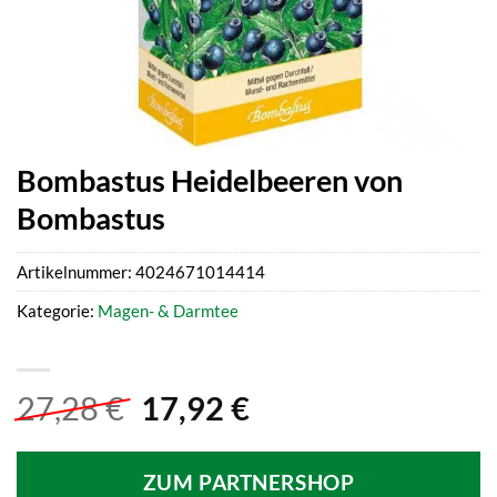
Bombastus Heidelbeeren von
Bombastus
Artikelnummer:
4024671014414
Kategorie:
Magen- & Darmtee
Ursprünglicher
Aktueller
27,28
€
17,92
€
Preis
Preis
war:
ist:
ZUM PARTNERSHOP