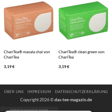
ChariTea® masala chai von
ChariTea® clean green von
ChariTea
ChariTea
3,19
€
3,19
€
ÜBER UNS
IMPRESSUM
DATENSCHUTZERKLÄRUNG
Copyright 2026 ©
das-tee-magazin.de