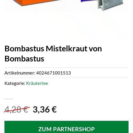
Bombastus Mistelkraut von
Bombastus
Artikelnummer:
4024671001513
Kategorie:
Kräutertee
Ursprünglicher
Aktueller
4,28
€
3,36
€
Preis
Preis
war:
ist:
ZUM PARTNERSHOP