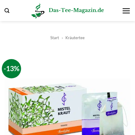
Zum
Inhalt
springen
Start
»
Kräutertee
-13%