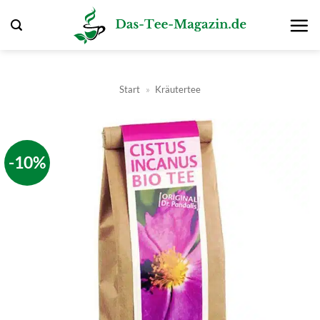
Zum
Inhalt
springen
Start
»
Kräutertee
-10%