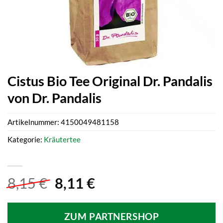
Cistus Bio Tee Original Dr. Pandalis
von Dr. Pandalis
Artikelnummer:
4150049481158
Kategorie:
Kräutertee
Ursprünglicher
Aktueller
8,15
€
8,11
€
Preis
Preis
war:
ist:
ZUM PARTNERSHOP