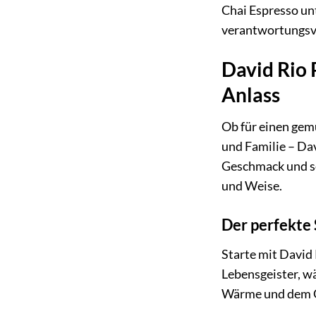
Chai Espresso un
verantwortungsvo
David Rio 
Anlass
Ob für einen gem
und Familie – Dav
Geschmack und se
und Weise.
Der perfekte 
Starte mit David 
Lebensgeister, w
Wärme und dem G