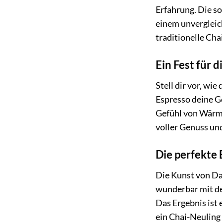
Erfahrung. Die s
einem unvergleic
traditionelle Ch
Ein Fest für d
Stell dir vor, w
Espresso deine G
Gefühl von Wärme 
voller Genuss un
Die perfekte
Die Kunst von Da
wunderbar mit de
Das Ergebnis ist 
ein Chai-Neuling 