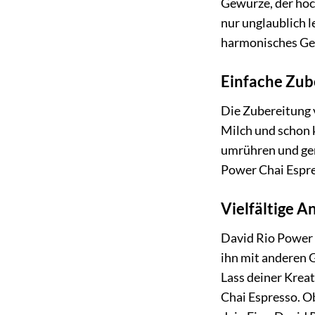
Gewürze, der hoch
nur unglaublich l
harmonisches Ges
Einfache Zub
Die Zubereitung 
Milch und schon k
umrühren und gen
Power Chai Espre
Vielfältige 
David Rio Power C
ihn mit anderen 
Lass deiner Krea
Chai Espresso. Ob