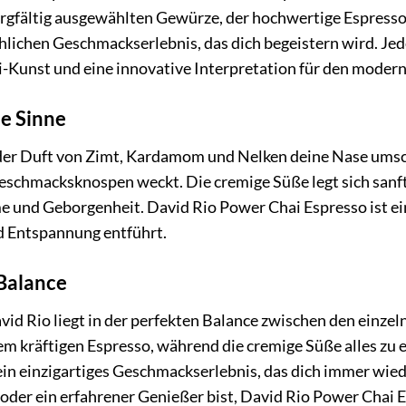
orgfältig ausgewählten Gewürze, der hochwertige Espresso
hlichen Geschmackserlebnis, das dich begeistern wird. Jed
ai-Kunst und eine innovative Interpretation für den moder
ie Sinne
ie der Duft von Zimt, Kardamom und Nelken deine Nase ums
eschmacksknospen weckt. Die cremige Süße legt sich sanft 
und Geborgenheit. David Rio Power Chai Espresso ist ein F
d Entspannung entführt.
 Balance
vid Rio liegt in der perfekten Balance zwischen den einze
m kräftigen Espresso, während die cremige Süße alles zu
ein einzigartiges Geschmackserlebnis, das dich immer wied
oder ein erfahrener Genießer bist, David Rio Power Chai E