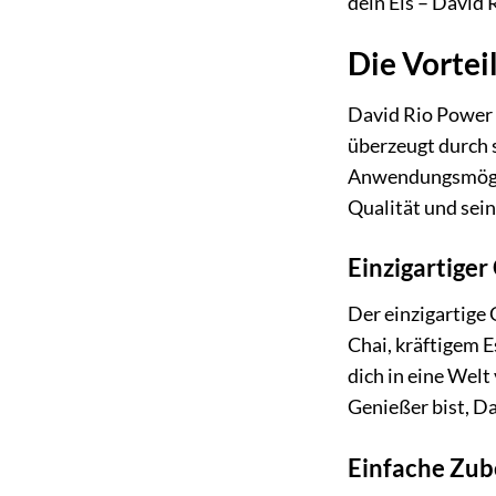
dein Eis – David
Die Vortei
David Rio Power 
überzeugt durch s
Anwendungsmöglic
Qualität und se
Einzigartige
Der einzigartige
Chai, kräftigem E
dich in eine Welt
Genießer bist, Da
Einfache Zub