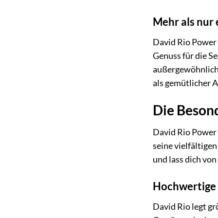
Mehr als nur 
David Rio Power C
Genuss für die S
außergewöhnlich
als gemütlicher A
Die Besond
David Rio Power 
seine vielfältig
und lass dich vo
Hochwertige 
David Rio legt gr