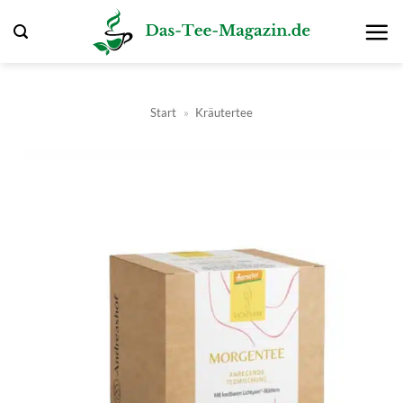
Zum
Inhalt
springen
Start
»
Kräutertee