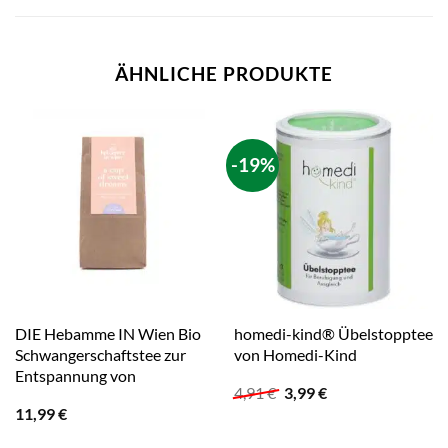
ÄHNLICHE PRODUKTE
-19%
DIE Hebamme IN Wien Bio
homedi-kind® Übelstopptee
Schwangerschaftstee zur
von Homedi-Kind
Entspannung von
Ursprünglicher
Aktueller
4,91
€
3,99
€
Preis
Preis
11,99
€
war:
ist:
4,91 €
3,99 €.