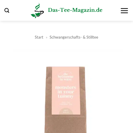
Zum
Inhalt
springen
Start
»
Schwangerschafts- & Stilltee