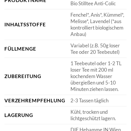
PRODUKTNAME
Bio Stilltee Anti-Colic
Fenchel*, Anis*, Kümmel*,
Melisse*, Lavendel (*aus
INHALTSSTOFFE
kontrolliert biologischem
Anbau)
Variabel (z.B. 50g loser
FÜLLMENGE
Tee oder 20 Teebeutel)
1 Teebeutel oder 1-2 TL
loser Tee mit 200 ml
ZUBEREITUNG
kochendem Wasser
übergießen und 5-10
Minuten ziehen lassen.
VERZEHREMPFEHLUNG
2-3 Tassen täglich
Kühl, trocken und
LAGERUNG
lichtgeschützt lagern.
DIE Hebamme IN Wien