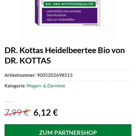
DR. Kottas Heidelbeertee Bio von
DR. KOTTAS
Artikelnummer:
9005202698513
Kategorie:
Magen- & Darmtee
Ursprünglicher
Aktueller
7,99
€
6,12
€
Preis
Preis
war:
ist:
ZUM PARTNERSHOP