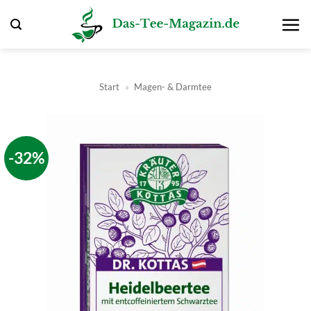
Zum
Inhalt
springen
Start
»
Magen- & Darmtee
-32%