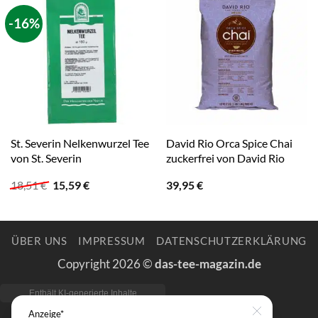
-16%
St. Severin Nelkenwurzel Tee
David Rio Orca Spice Chai
von St. Severin
zuckerfrei von David Rio
Ursprünglicher
Aktueller
18,51
€
15,59
€
39,95
€
Preis
Preis
war:
ist:
18,51 €
15,59 €.
ÜBER UNS
IMPRESSUM
DATENSCHUTZERKLÄRUNG
Copyright 2026 ©
das-tee-magazin.de
Anzeige*
Close