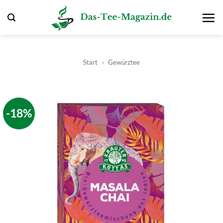
Zum
Inhalt
springen
Start
»
Gewürztee
-18%