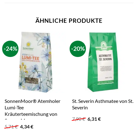
ÄHNLICHE PRODUKTE
-24%
-20%
SonnenMoor® Atemholer
St. Severin Asthmatee von St.
Lumi-Tee
Severin
Kräuterteemischung von
Ursprünglicher
Aktueller
7,90
€
6,31
€
SonnenMoor
Preis
Preis
Ursprünglicher
Aktueller
5,71
€
4,34
€
war:
ist:
Preis
Preis
7,90 €
6,31 €.
war:
ist: