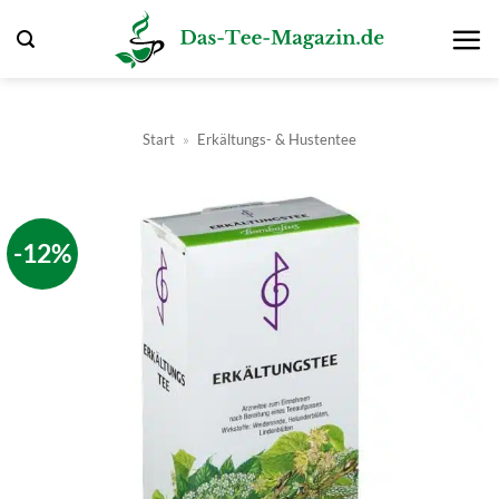
Zum
Inhalt
springen
Start
»
Erkältungs- & Hustentee
-12%