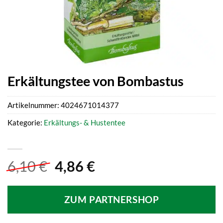
Erkältungstee von Bombastus
Artikelnummer:
4024671014377
Kategorie:
Erkältungs- & Hustentee
Ursprünglicher
Aktueller
6,10
€
4,86
€
Preis
Preis
war:
ist:
ZUM PARTNERSHOP
6,10 €
4,86 €.