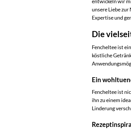
entwickeln wir m
unsere Liebe zur 
Expertise und gen
Die vielse
Fencheltee ist ei
köstliche Getränk
Anwendungsmögli
Ein wohltuend
Fencheltee ist ni
ihn zu einem idea
Linderung versch
Rezeptinspir