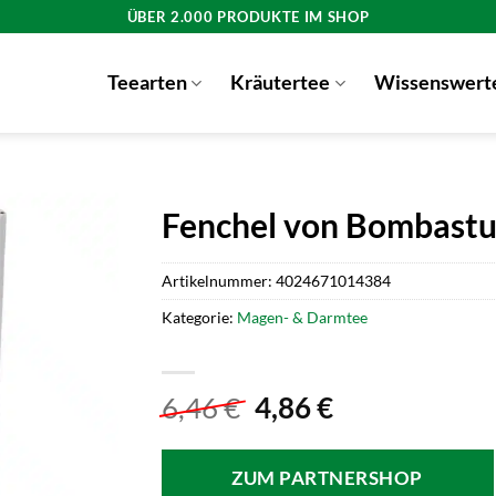
ÜBER 2.000 PRODUKTE IM SHOP
Teearten
Kräutertee
Wissenswert
Fenchel von Bombastu
Artikelnummer:
4024671014384
Kategorie:
Magen- & Darmtee
Ursprünglicher
Aktueller
6,46
€
4,86
€
Preis
Preis
war:
ist:
ZUM PARTNERSHOP
6,46 €
4,86 €.