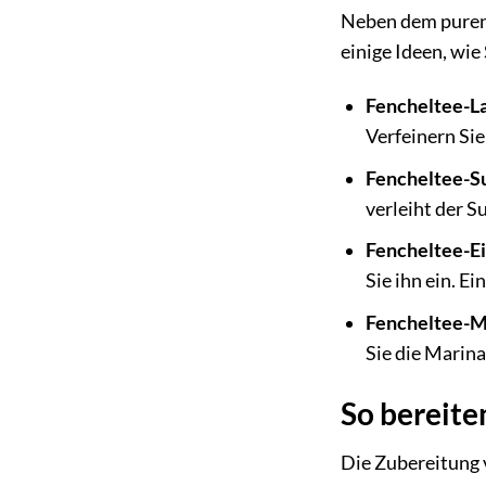
Neben dem puren 
einige Ideen, wie
Fencheltee-La
Verfeinern Si
Fencheltee-S
verleiht der S
Fencheltee-Ei
Sie ihn ein. E
Fencheltee-M
Sie die Marina
So bereite
Die Zubereitung 