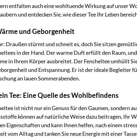
rn entfalten auch eine wohltuende Wirkung auf unser Woh
aubern und entdecken Sie, wie dieser Tee Ihr Leben bereic
Wärme und Geborgenheit
vor: Draußen stürmt und schneit es, doch Sie sitzen gemütl
ltees in der Hand. Der warme Duft erfüllt den Raum, und 
me in Ihrem Körper ausbreitet. Der Fencheltee umhüllt Sie
borgenheit und Entspannung. Er ist der ideale Begleiter fü
ischung an lauen Sommerabenden.
ein Tee: Eine Quelle des Wohlbefindens
ltee ist nicht nur ein Genuss für den Gaumen, sondern auc
sstoffe können auf natürliche Weise dazu beitragen, Ihr Wo
en Eigenschaften und kann Ihnen helfen, nach einem stre
zeit vom Alltag und tanken Sie neue Energie mit einer Tass