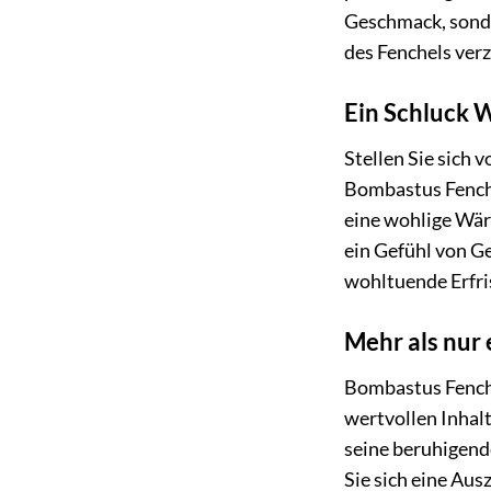
Geschmack, sonde
des Fenchels verz
Ein Schluck 
Stellen Sie sich 
Bombastus Fenche
eine wohlige Wär
ein Gefühl von Ge
wohltuende Erfr
Mehr als nur 
Bombastus Fenche
wertvollen Inhalt
seine beruhigend
Sie sich eine Aus