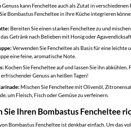
Genuss kann Fencheltee auch als Zutat in verschiedenen
 Sie Bombastus Fencheltee in Ihre Küche integrieren könne
tte:
Bereiten Sie einen starken Fencheltee zu und mischen
e das Getränk nach Belieben mit Honig oder Agavendicksaft
uppe:
Verwenden Sie Fencheltee als Basis für eine leicht
uppe eine feine, aromatische Note.
s:
Kochen Sie Fencheltee auf und lassen Sie ihn abkühlen. F
in erfrischender Genuss an heißen Tagen!
arinade:
Mischen Sie Fencheltee mit Olivenöl, Zitronens
de, um Fleisch, Fisch oder Gemüse zu verfeinern.
n Sie Ihren Bombastus Fencheltee ric
von Bombastus Fencheltee ist denkbar einfach. Um das vol