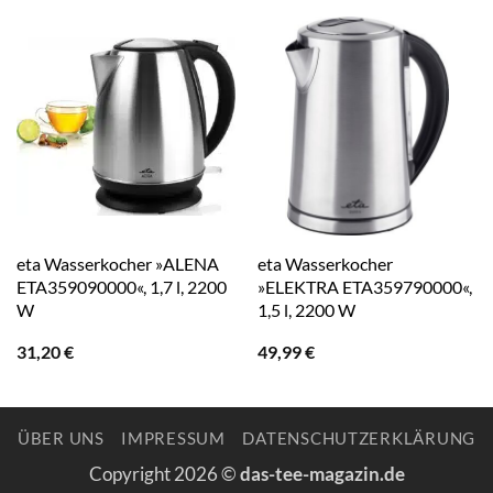
eta Wasserkocher »ALENA
eta Wasserkocher
ETA359090000«, 1,7 l, 2200
»ELEKTRA ETA359790000«,
W
1,5 l, 2200 W
31,20
€
49,99
€
ÜBER UNS
IMPRESSUM
DATENSCHUTZERKLÄRUNG
Copyright 2026 ©
das-tee-magazin.de