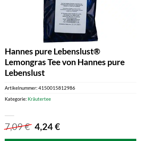
Hannes pure Lebenslust®
Lemongras Tee von Hannes pure
Lebenslust
Artikelnummer:
4150015812986
Kategorie:
Kräutertee
Ursprünglicher
Aktueller
7,09
€
4,24
€
Preis
Preis