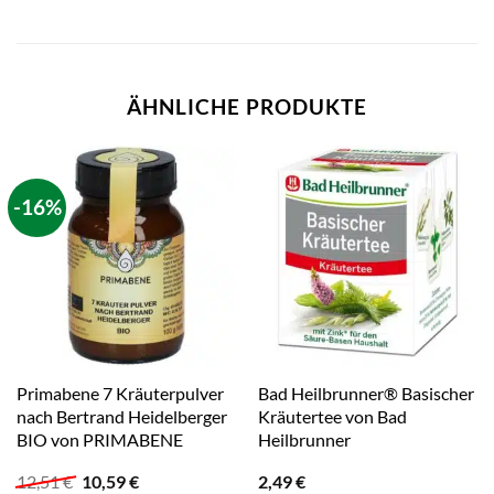
ÄHNLICHE PRODUKTE
-16%
Primabene 7 Kräuterpulver
Bad Heilbrunner® Basischer
nach Bertrand Heidelberger
Kräutertee von Bad
BIO von PRIMABENE
Heilbrunner
Ursprünglicher
Aktueller
12,51
€
10,59
€
2,49
€