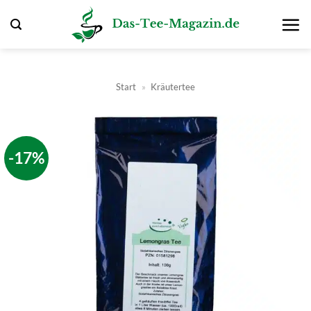
Zum
Inhalt
springen
Start
»
Kräutertee
-17%