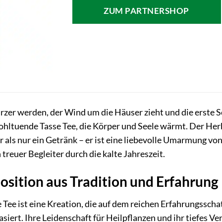
war:
ist:
ZUM PARTNERSHOP
10,89 €
6,70 €.
rzer werden, der Wind um die Häuser zieht und die erste 
 wohltuende Tasse Tee, die Körper und Seele wärmt. Der He
r als nur ein Getränk – er ist eine liebevolle Umarmung v
 treuer Begleiter durch die kalte Jahreszeit.
sition aus Tradition und Erfahrung
Tee ist eine Kreation, die auf dem reichen Erfahrungssch
iert. Ihre Leidenschaft für Heilpflanzen und ihr tiefes Ve