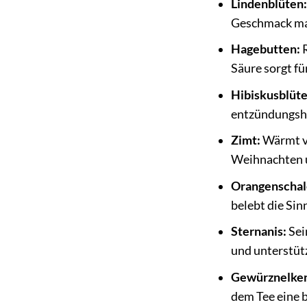
Lindenblüten:
Geschmack ma
Hagebutten:
R
Säure sorgt fü
Hibiskusblüte
entzündungsh
Zimt:
Wärmt vo
Weihnachten u
Orangenschal
belebt die Sin
Sternanis:
Sei
und unterstüt
Gewürznelke
dem Tee eine 