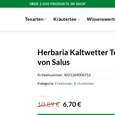
ÜBER 2.000 PRODUKTE IM SHOP
Teearten
Kräutertee
Wissenswert
Herbaria Kaltwetter 
von Salus
Artikelnummer:
4021269006752
Kategorie:
Erkältungs- & Hustentee
Ursprünglicher
Aktueller
10,89
€
6,70
€
Preis
Preis