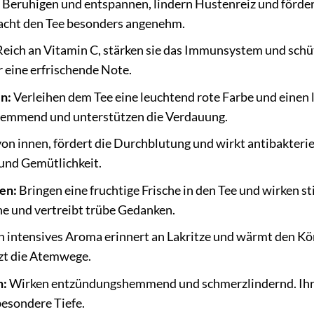
Beruhigen und entspannen, lindern Hustenreiz und fördern
cht den Tee besonders angenehm.
eich an Vitamin C, stärken sie das Immunsystem und schütz
r eine erfrischende Note.
n:
Verleihen dem Tee eine leuchtend rote Farbe und einen 
emmend und unterstützen die Verdauung.
n innen, fördert die Durchblutung und wirkt antibakteriel
nd Gemütlichkeit.
en:
Bringen eine fruchtige Frische in den Tee und wirken s
ne und vertreibt trübe Gedanken.
n intensives Aroma erinnert an Lakritze und wärmt den Kör
zt die Atemwege.
n:
Wirken entzündungshemmend und schmerzlindernd. Ihr k
besondere Tiefe.