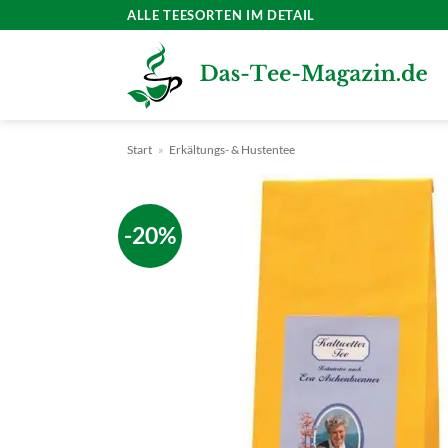
Zum
ALLE TEESORTEN IM DETAIL
Inhalt
springen
Start
»
Erkältungs- & Hustentee
-20%