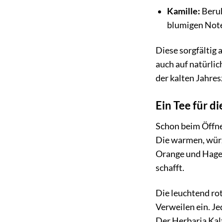
Kamille:
Beruh
blumigen Note
Diese sorgfältig
auch auf natürlic
der kalten Jahres
Ein Tee für di
Schon beim Öffnen
Die warmen, würz
Orange und Hageb
schafft.
Die leuchtend rot
Verweilen ein. Je
Der Herbaria Kaltw