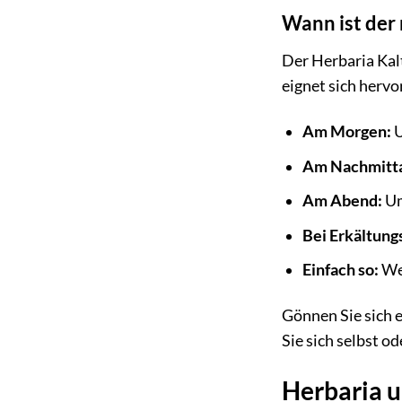
Wann ist der 
Der Herbaria Kalt
eignet sich hervo
Am Morgen:
U
Am Nachmitta
Am Abend:
Um
Bei Erkältung
Einfach so:
Wei
Gönnen Sie sich e
Sie sich selbst o
Herbaria u