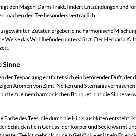
igt den Magen-Darm-Trakt, lindert Entzündungen und förde
n machen den Tee besonders verträglich.
 ausgewählten Zutaten ergeben eine harmonische Mischung,
he Weise das Wohlbefinden unterstützt. Der Herbaria Kaltw
zeit.
e Sinne
 der Teepackung entfaltet sich ein betörender Duft, der d
igen Aromen von Zimt, Nelken und Sternanis vermischen s
utte zu einem harmonischen Bouquet, das die Sinne ver
e Farbe des Tees, die durch die Hibiskusblüten entsteht, 
der Schluck ist ein Genuss, der Körper und Seele wärmt un
etter Tee ist mehr als nur ein Getränk – er ist ein Erlebnis