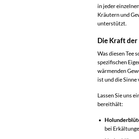
in jeder einzeln
Kräutern und Gew
unterstützt.
Die Kraft der
Was diesen Tee so
spezifischen Eig
wärmenden Gewürz
ist und die Sinne
Lassen Sie uns ei
bereithält:
Holunderblüt
bei Erkältunge