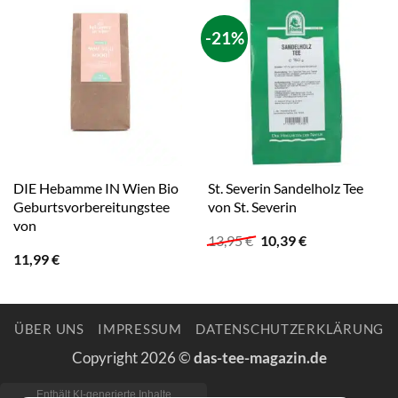
-21%
DIE Hebamme IN Wien Bio
St. Severin Sandelholz Tee
Geburtsvorbereitungstee
von St. Severin
von
Ursprünglicher
Aktueller
13,95
€
10,39
€
Preis
Preis
11,99
€
war:
ist:
13,95 €
10,39 €.
ÜBER UNS
IMPRESSUM
DATENSCHUTZERKLÄRUNG
Copyright 2026 ©
das-tee-magazin.de