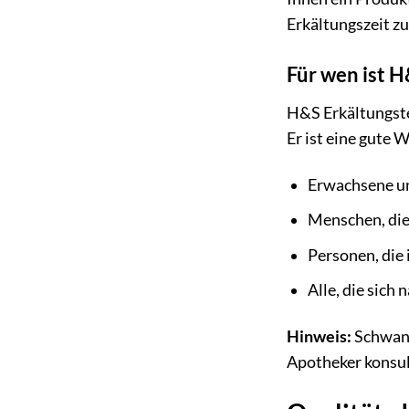
Erkältungszeit zu
Für wen ist H
H&S Erkältungstee
Er ist eine gute W
Erwachsene un
Menschen, die
Personen, die
Alle, die sic
Hinweis:
Schwang
Apotheker konsul