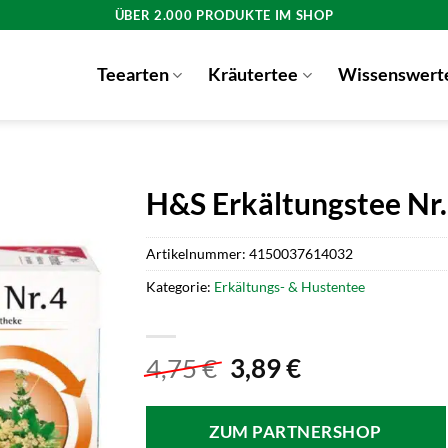
ÜBER 2.000 PRODUKTE IM SHOP
Teearten
Kräutertee
Wissenswert
H&S Erkältungstee Nr.
Artikelnummer:
4150037614032
Kategorie:
Erkältungs- & Hustentee
Ursprünglicher
Aktueller
4,75
€
3,89
€
Preis
Preis
war:
ist:
ZUM PARTNERSHOP
4,75 €
3,89 €.