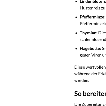
Lindenblüten:
Hustenreiz zu 
Pfefferminze:
Pfefferminze k
Thymian:
Dies
schleimlösend
Hagebutte:
Si
gegen Viren u
Diese wertvollen
während der Erkäl
werden.
So bereite
Die Zubereitung 