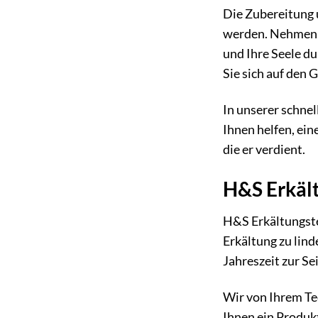
Die Zubereitung 
werden. Nehmen Si
und Ihre Seele du
Sie sich auf den 
In unserer schnel
Ihnen helfen, ei
die er verdient.
H&S Erkält
H&S Erkältungstee
Erkältung zu linde
Jahreszeit zur Sei
Wir von Ihrem Te
Ihnen ein Produkt