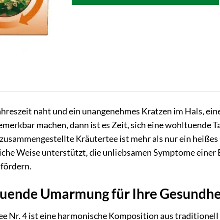
ahreszeit naht und ein unangenehmes Kratzen im Hals, ein
emerkbar machen, dann ist es Zeit, sich eine wohltuende T
 zusammengestellte Kräutertee ist mehr als nur ein heißes Ge
liche Weise unterstützt, die unliebsamen Symptome einer E
fördern.
tuende Umarmung für Ihre Gesundhe
 Nr. 4 ist eine harmonische Komposition aus traditionell 