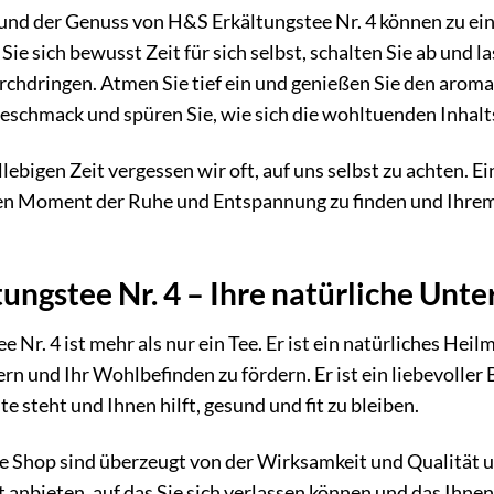
und der Genuss von H&S Erkältungstee Nr. 4 können zu ein
e sich bewusst Zeit für sich selbst, schalten Sie ab und l
rchdringen. Atmen Sie tief ein und genießen Sie den arom
Geschmack und spüren Sie, wie sich die wohltuenden Inhalts
llebigen Zeit vergessen wir oft, auf uns selbst zu achten. 
nen Moment der Ruhe und Entspannung zu finden und Ihre
ungstee Nr. 4 – Ihre natürliche Unte
 Nr. 4 ist mehr als nur ein Tee. Er ist ein natürliches Heil
rn und Ihr Wohlbefinden zu fördern. Er ist ein liebevoller B
te steht und Ihnen hilft, gesund und fit zu bleiben.
e Shop sind überzeugt von der Wirksamkeit und Qualität 
 anbieten, auf das Sie sich verlassen können und das Ihnen