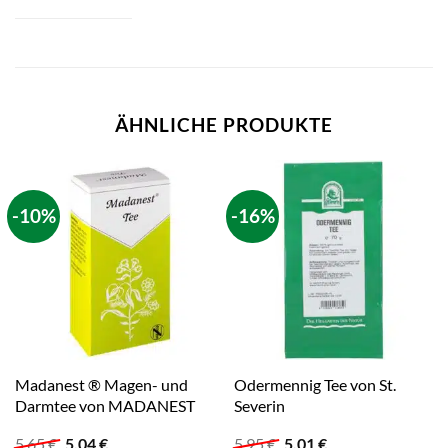
ÄHNLICHE PRODUKTE
-10%
-16%
Madanest ® Magen- und
Odermennig Tee von St.
Darmtee von MADANEST
Severin
Ursprünglicher
Aktueller
Ursprünglicher
Aktueller
5,65
€
5,04
€
5,95
€
5,01
€