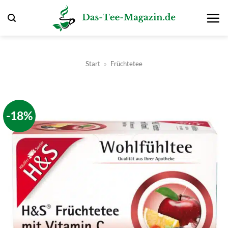
Zum
Inhalt
springen
Start
»
Früchtetee
-18%