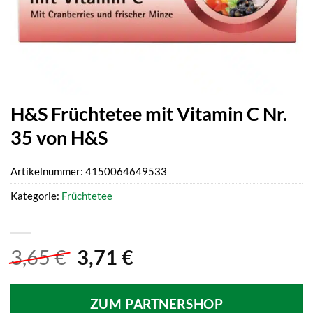
H&S Früchtetee mit Vitamin C Nr.
35 von H&S
Artikelnummer:
4150064649533
Kategorie:
Früchtetee
Ursprünglicher
Aktueller
3,65
€
3,71
€
Preis
Preis
war:
ist:
ZUM PARTNERSHOP