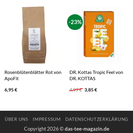
-23%
Rosenblütenblätter Rot von
DR. Kottas Tropic Feel von
ApoFit
DR. KOTTAS
Ursprünglicher
Aktueller
6,95
€
4,99
€
3,85
€
Preis
Preis
war:
ist:
4,99 €
3,85 €.
ÜBER UNS
IMPRESSUM
DATENSCHUTZERKLÄRUNG
Copyright 2026 ©
das-tee-magazin.de