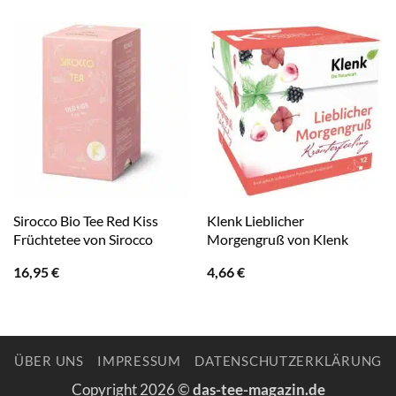
Sirocco Bio Tee Red Kiss
Klenk Lieblicher
Früchtetee von Sirocco
Morgengruß von Klenk
16,95
€
4,66
€
ÜBER UNS
IMPRESSUM
DATENSCHUTZERKLÄRUNG
Copyright 2026 ©
das-tee-magazin.de