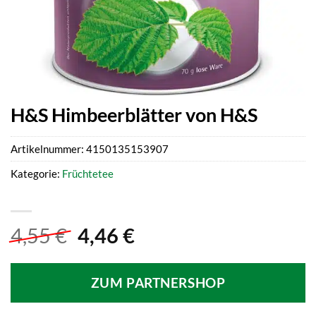
H&S Himbeerblätter von H&S
Artikelnummer:
4150135153907
Kategorie:
Früchtetee
Ursprünglicher
Aktueller
4,55
€
4,46
€
Preis
Preis
war:
ist:
ZUM PARTNERSHOP
4,55 €
4,46 €.