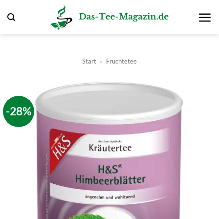
Zum
Inhalt
springen
Start
»
Früchtetee
-28%