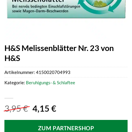
H&S Melissenblätter Nr. 23 von
H&S
Artikelnummer:
4150020704993
Kategorie:
Beruhigungs- & Schlaftee
Ursprünglicher
Aktueller
3,95
€
4,15
€
Preis
Preis
war:
ist:
ZUM PARTNERSHOP