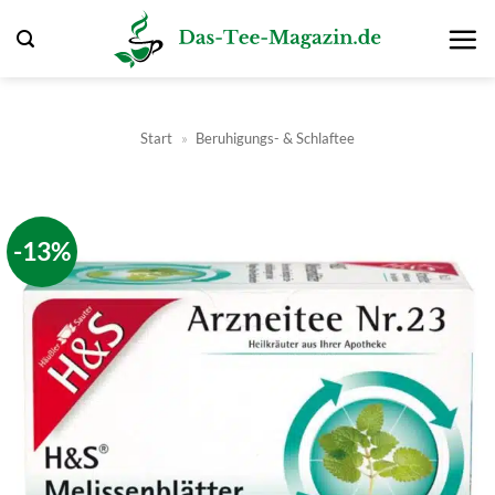
Zum
Inhalt
springen
Start
»
Beruhigungs- & Schlaftee
-13%