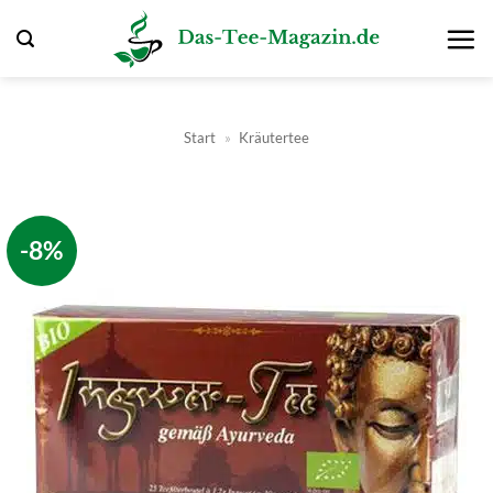
Zum
Inhalt
springen
Start
»
Kräutertee
-8%