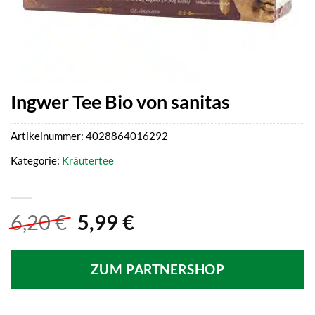
Ingwer Tee Bio von sanitas
Artikelnummer:
4028864016292
Kategorie:
Kräutertee
Ursprünglicher
Aktueller
6,20
€
5,99
€
Preis
Preis
war:
ist:
ZUM PARTNERSHOP
6,20 €
5,99 €.