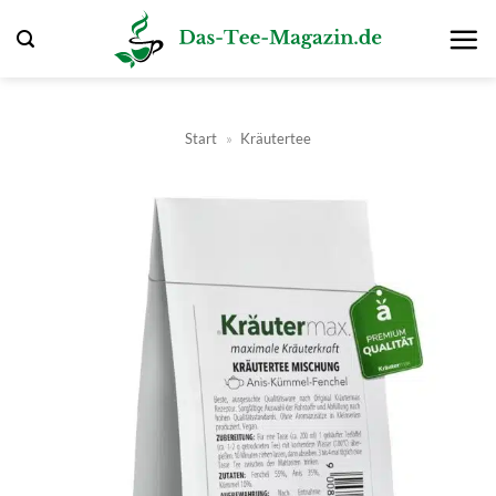
Zum
Inhalt
springen
Start
»
Kräutertee