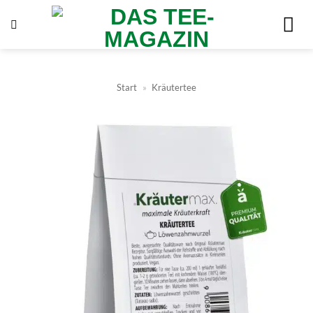
Zum
Inhalt
springen
Start
»
Kräutertee