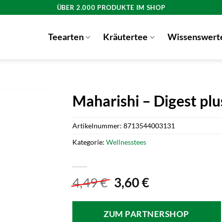
ÜBER 2.000 PRODUKTE IM SHOP
Teearten
Kräutertee
Wissenswert
Maharishi – Digest pl
Artikelnummer:
8713544003131
Kategorie:
Wellnesstees
Ursprünglicher
Aktueller
4,49
€
3,60
€
Preis
Preis
war:
ist:
ZUM PARTNERSHOP
4,49 €
3,60 €.