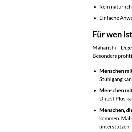
Rein natürlich
Einfache Anw
Für wen is
Maharishi – Diges
Besonders profit
Menschen mit
Stuhlgang kann
Menschen mit 
Digest Plus ka
Menschen, die
kommen. Mahar
unterstützen.