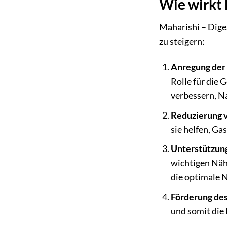
Wie wirkt 
Maharishi – Dige
zu steigern:
Anregung der 
Rolle für die 
verbessern, N
Reduzierung v
sie helfen, Ga
Unterstützun
wichtigen Näh
die optimale 
Förderung des
und somit die