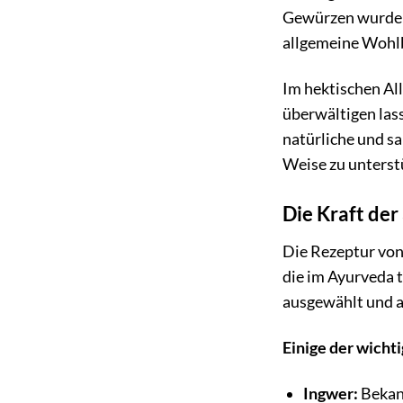
Gewürzen wurde s
allgemeine Wohlb
Im hektischen All
überwältigen las
natürliche und sa
Weise zu unterst
Die Kraft de
Die Rezeptur von
die im Ayurveda 
ausgewählt und a
Einige der wichti
Ingwer:
Bekann