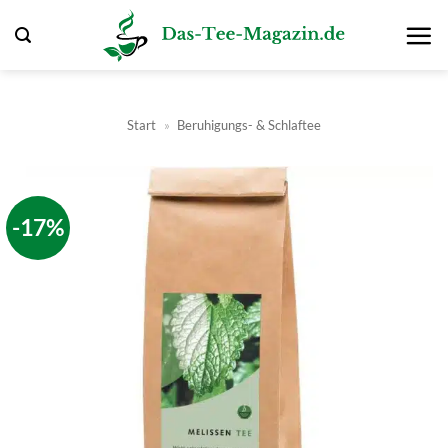
Zum
Inhalt
springen
Start
»
Beruhigungs- & Schlaftee
-17%