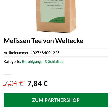
Melissen Tee von Weltecke
Artikelnummer:
4027684001228
Kategorie:
Beruhigungs- & Schlaftee
Ursprünglicher
Aktueller
7,01
€
7,84
€
Preis
Preis
war:
ist:
ZUM PARTNERSHOP
7,01 €
7,84 €.