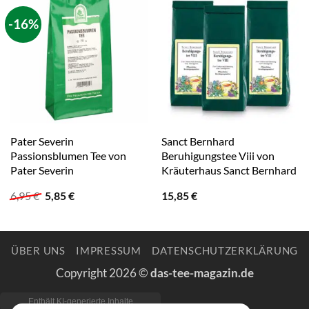
-16%
Pater Severin
Sanct Bernhard
Passionsblumen Tee von
Beruhigungstee Viii von
Pater Severin
Kräuterhaus Sanct Bernhard
Ursprünglicher
Aktueller
6,95
€
5,85
€
15,85
€
Preis
Preis
war:
ist:
6,95 €
5,85 €.
ÜBER UNS
IMPRESSUM
DATENSCHUTZERKLÄRUNG
Copyright 2026 ©
das-tee-magazin.de