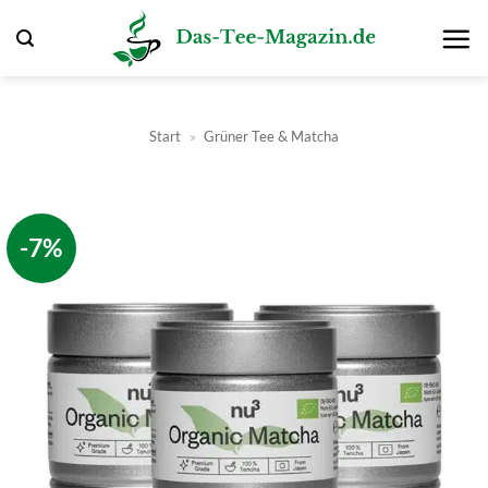
Zum
Inhalt
springen
Start
»
Grüner Tee & Matcha
-7%