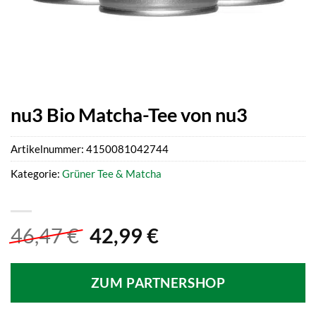
nu3 Bio Matcha-Tee von nu3
Artikelnummer:
4150081042744
Kategorie:
Grüner Tee & Matcha
Ursprünglicher
Aktueller
46,47
€
42,99
€
Preis
Preis
war:
ist:
ZUM PARTNERSHOP
46,47 €
42,99 €.