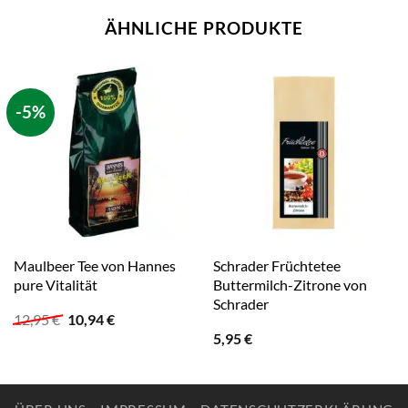
ÄHNLICHE PRODUKTE
-5%
Maulbeer Tee von Hannes
Schrader Früchtetee
pure Vitalität
Buttermilch-Zitrone von
Schrader
Ursprünglicher
Aktueller
12,95
€
10,94
€
Preis
Preis
5,95
€
war:
ist:
12,95 €
10,94 €.