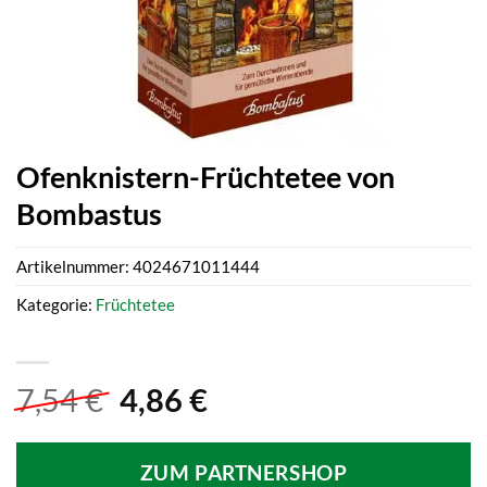
Ofenknistern-Früchtetee von
Bombastus
Artikelnummer:
4024671011444
Kategorie:
Früchtetee
Ursprünglicher
Aktueller
7,54
€
4,86
€
Preis
Preis
war:
ist:
ZUM PARTNERSHOP