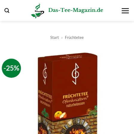
Zum
Inhalt
springen
Start
»
Früchtetee
-25%