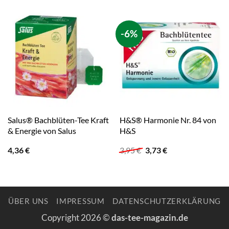
-6%
Salus® Bachblüten-Tee Kraft
H&S® Harmonie Nr. 84 von
& Energie von Salus
H&S
Ursprünglicher
Aktueller
4,36
€
3,95
€
3,73
€
Preis
Preis
war:
ist:
3,95 €
3,73 €.
ÜBER UNS
IMPRESSUM
DATENSCHUTZERKLÄRUNG
Copyright 2026 ©
das-tee-magazin.de