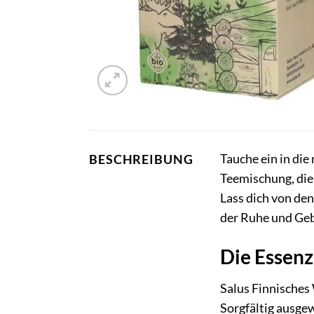
Tauche ein in die
BESCHREIBUNG
Teemischung, die
Lass dich von de
der Ruhe und Geb
Die Essenz
Salus Finnisches 
Sorgfältig ausgew