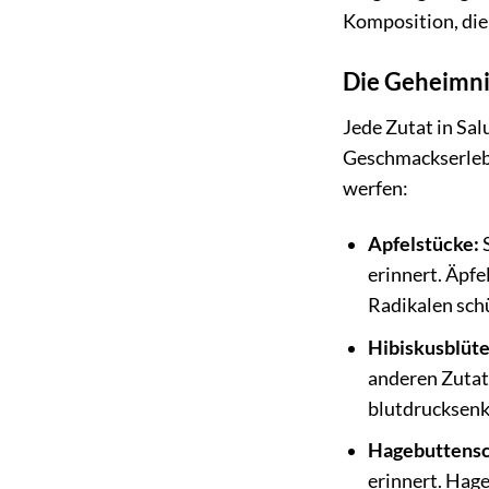
Komposition, die
Die Geheimni
Jede Zutat in Sa
Geschmackserlebn
werfen:
Apfelstücke:
S
erinnert. Äpfe
Radikalen sch
Hibiskusblüte
anderen Zutat
blutdrucksenk
Hagebuttensc
erinnert. Hag