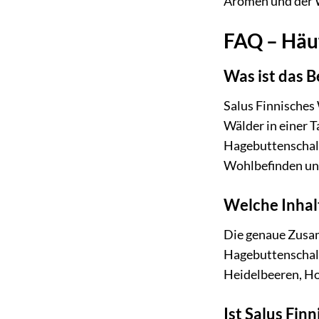
Aromen und der W
FAQ – Häuf
Was ist das B
Salus Finnisches 
Wälder in einer T
Hagebuttenschale
Wohlbefinden un
Welche Inhalt
Die genaue Zusam
Hagebuttenschale
Heidelbeeren, H
Ist Salus Fin