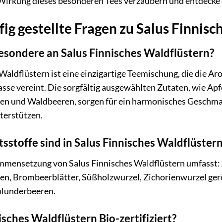
irkung dieses besonderen Tees verzaubern und entdecke d
ig gestellte Fragen zu Salus Finnisc
esondere an Salus Finnisches Waldflüstern?
Waldflüstern ist eine einzigartige Teemischung, die die A
asse vereint. Die sorgfältig ausgewählten Zutaten, wie Apf
n und Waldbeeren, sorgen für ein harmonisches Geschma
terstützen.
sstoffe sind in Salus Finnisches Waldflüster
mensetzung von Salus Finnisches Waldflüstern umfasst: 
n, Brombeerblätter, Süßholzwurzel, Zichorienwurzel ger
olunderbeeren.
nisches Waldflüstern Bio-zertifiziert?