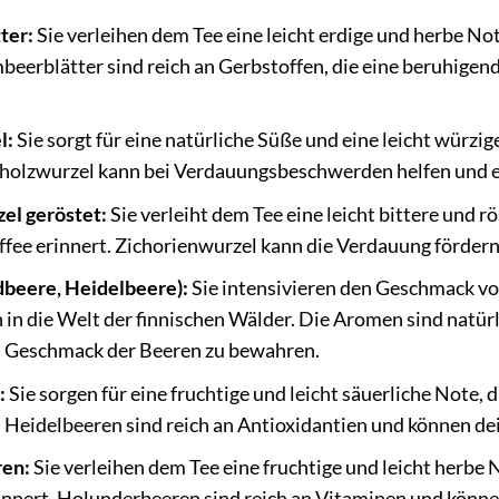
ter:
Sie verleihen dem Tee eine leicht erdige und herbe No
mbeerblätter sind reich an Gerbstoffen, die eine beruhig
.
l:
Sie sorgt für eine natürliche Süße und eine leicht würzi
holzwurzel kann bei Verdauungsbeschwerden helfen und 
el geröstet:
Sie verleiht dem Tee eine leicht bittere und rö
fee erinnert. Zichorienwurzel kann die Verdauung fördern
beere, Heidelbeere):
Sie intensivieren den Geschmack v
 in die Welt der finnischen Wälder. Die Aromen sind natür
 Geschmack der Beeren zu bewahren.
:
Sie sorgen für eine fruchtige und leicht säuerliche Note,
. Heidelbeeren sind reich an Antioxidantien und können d
en:
Sie verleihen dem Tee eine fruchtige und leicht herbe
rinnert. Holunderbeeren sind reich an Vitaminen und könn