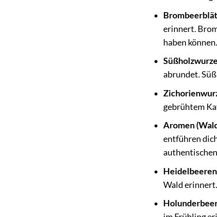
Brombeerblät
erinnert. Bro
haben können
Süßholzwurze
abrundet. Süß
Zichorienwurz
gebrühtem Kaf
Aromen (Wald
entführen dich
authentischen
Heidelbeeren
Wald erinnert
Holunderbeer
im Frühling e