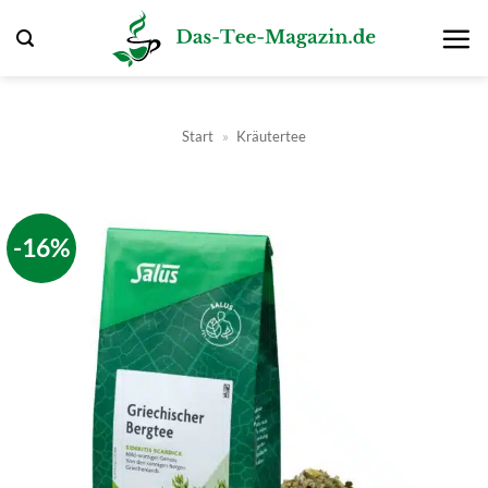
Zum
Inhalt
springen
Start
»
Kräutertee
-16%