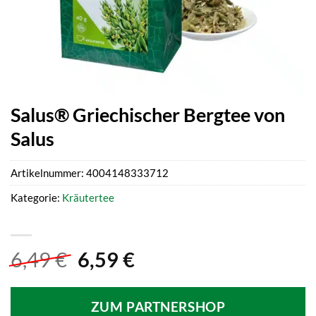
Salus® Griechischer Bergtee von
Salus
Artikelnummer:
4004148333712
Kategorie:
Kräutertee
Ursprünglicher
Aktueller
6,49
€
6,59
€
Preis
Preis
war:
ist:
ZUM PARTNERSHOP