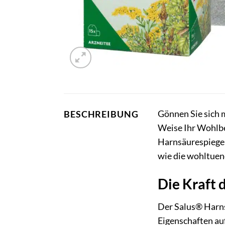
Gönnen Sie sich 
BESCHREIBUNG
Weise Ihr Wohlbef
Harnsäurespiegel 
wie die wohltuend
Die Kraft 
Der Salus® Harnsä
Eigenschaften au