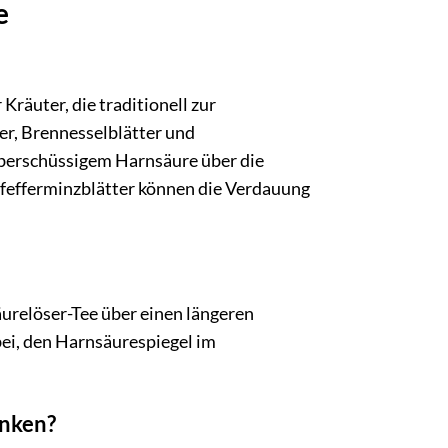
e
räuter, die traditionell zur
er, Brennesselblätter und
berschüssigem Harnsäure über die
Pfefferminzblätter können die Verdauung
urelöser-Tee über einen längeren
ei, den Harnsäurespiegel im
inken?