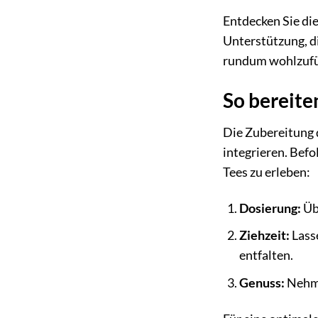
Entdecken Sie die
Unterstützung, di
rundum wohlzufü
So bereite
Die Zubereitung d
integrieren. Befo
Tees zu erleben:
Dosierung:
Übe
Ziehzeit:
Lasse
entfalten.
Genuss:
Nehme