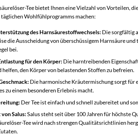
urelöser-Tee bietet Ihnen eine Vielzahl von Vorteilen, di
s täglichen Wohlfühlprogramms machen:
terstützung des Harnsäurestoffwechsels:
Die sorgfältig
ise die Ausscheidung von überschüssigem Harnsäure und 
gel bei.
tlastung für den Körper:
Die harntreibenden Eigenschaft
 helfen, den Körper von belastenden Stoffen zu befreien.
Geschmack:
Die harmonische Kräutermischung sorgt für 
es zu einem besonderen Erlebnis macht.
reitung:
Der Tee ist einfach und schnell zubereitet und som
 von Salus:
Salus steht seit über 100 Jahren für höchste Q
relöser-Tee wird nach strengen Qualitätsrichtlinien herge
utaten.