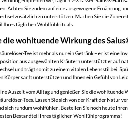
e Wirkung empfehlen wir, täglich 2-3 Tassen Salus® Harnsä
ken. Achten Sie zudem auf eine ausgewogene Ernährung u
chsel zusätzlich zu unterstützen. Machen Sie die Zuberei
l Ihres täglichen Wohlfühlrituals.
e die wohltuende Wirkung des Salus
urelöser-Tee ist mehr als nur ein Getränk – er ist eine Inv
position aus ausgewählten Kräutern unterstützt er auf na
hsel und trägt somit zu einem vitalen Lebensstil bei. Sp
en Körper sanft unterstützen und Ihnen ein Gefühl von Leic
eine Auszeit vom Alltag und genießen Sie die wohltuen
urelöser-Tees. Lassen Sie sich von der Kraft der Natur v
nd sich rundum wohlfühlen. Bestellen Sie noch heute Ihr
 festen Bestandteil Ihres täglichen Wohlfühlprogramms!