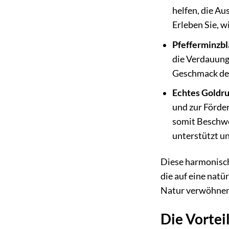
helfen, die A
Erleben Sie, w
Pfefferminzbl
die Verdauung
Geschmack der 
Echtes Goldru
und zur Förde
somit Beschwe
unterstützt und
Diese harmonisch
die auf eine natü
Natur verwöhnen 
Die Vortei