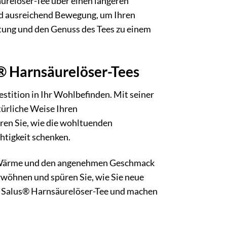
urelöser-Tee über einen längeren
nd ausreichend Bewegung, um Ihren
tung und den Genuss des Tees zu einem
® Harnsäurelöser-Tees
estition in Ihr Wohlbefinden. Mit seiner
türliche Weise Ihren
üren Sie, wie die wohltuenden
htigkeit schenken.
de Wärme und den angenehmen Geschmack
erwöhnen und spüren Sie, wie Sie neue
en Salus® Harnsäurelöser-Tee und machen