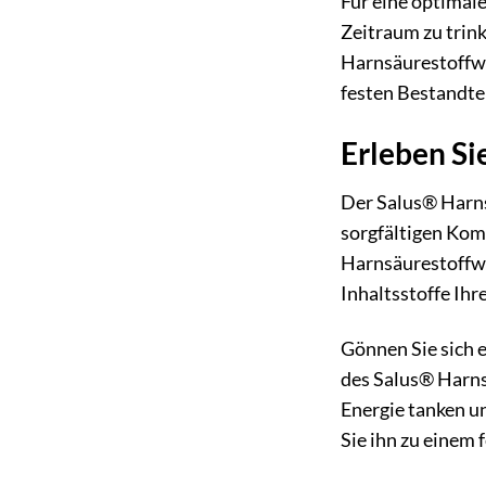
Für eine optimal
Zeitraum zu trin
Harnsäurestoffwe
festen Bestandtei
Erleben Si
Der Salus® Harnsä
sorgfältigen Kom
Harnsäurestoffwec
Inhaltsstoffe Ihr
Gönnen Sie sich 
des Salus® Harnsä
Energie tanken u
Sie ihn zu einem