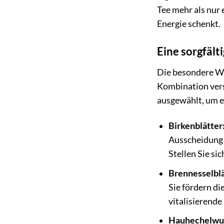
Tee mehr als nur 
Energie schenkt.
Eine sorgfält
Die besondere Wi
Kombination vers
ausgewählt, um e
Birkenblätter
Ausscheidung 
Stellen Sie si
Brennesselblä
Sie fördern d
vitalisierende
Hauhechelwur