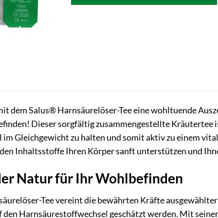
mit dem Salus® Harnsäurelöser-Tee eine wohltuende Auszei
inden! Dieser sorgfältig zusammengestellte Kräutertee ist
im Gleichgewicht zu halten und somit aktiv zu einem vital
en Inhaltsstoffe Ihren Körper sanft unterstützen und Ihne
der Natur für Ihr Wohlbefinden
urelöser-Tee vereint die bewährten Kräfte ausgewählter Kr
f den Harnsäurestoffwechsel geschätzt werden. Mit seine