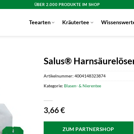
ÜBER 2.000 PRODUKTE IM SHOP
Teearten
Kräutertee
Wissenswert
Salus® Harnsäurelöser
Artikelnummer:
4004148323874
Kategorie:
Blasen- & Nierentee
3,66
€
ZUM PARTNERSHOP