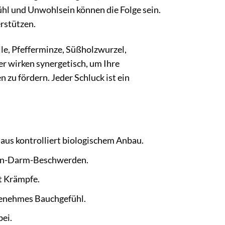
l und Unwohlsein können die Folge sein.
erstützen.
le, Pfefferminze, Süßholzwurzel,
r wirken synergetisch, um Ihre
zu fördern. Jeder Schluck ist ein
 aus kontrolliert biologischem Anbau.
gen-Darm-Beschwerden.
t Krämpfe.
genehmes Bauchgefühl.
ei.