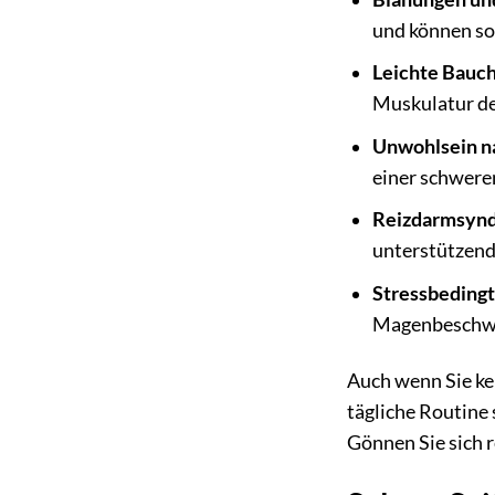
und können so
Leichte Bauc
Muskulatur de
Unwohlsein n
einer schwere
Reizdarmsyn
unterstützen
Stressbeding
Magenbeschwe
Auch wenn Sie ke
tägliche Routine 
Gönnen Sie sich 