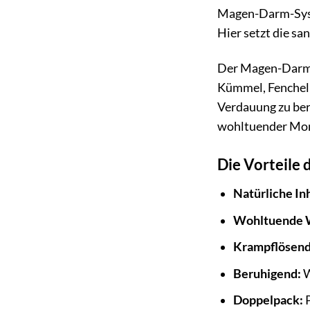
Magen-Darm-Syste
Hier setzt die sa
Der Magen-Darm-T
Kümmel, Fenchel 
Verdauung zu ber
wohltuender Mome
Die Vorteile
Natürliche Inh
Wohltuende 
Krampflösend
Beruhigend:
W
Doppelpack:
P