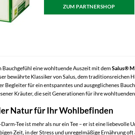
war:
ist:
ZUM PARTNERSHOP
7,98 €
7,13 €.
m Bauchgefühl eine wohltuende Auszeit mit dem
Salus® M
eser bewährte Klassiker von Salus, dem traditionsreichen H
cher Begleiter für ein entspanntes und ausgeglichenes Bauc
sener Kräuter, die seit Generationen für ihre wohltuende
der Natur für Ihr Wohlbefinden
arm-Tee ist mehr als nur ein Tee – er ist eine liebevolle
bigen Zeit, in der Stress und unregelmäßige Ernährung oft