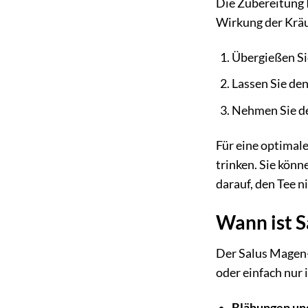
Die Zubereitung 
Wirkung der Kräu
Übergießen Si
Lassen Sie de
Nehmen Sie de
Für eine optimal
trinken. Sie könn
darauf, den Tee n
Wann ist S
Der Salus Magen-
oder einfach nur
Blähungen und