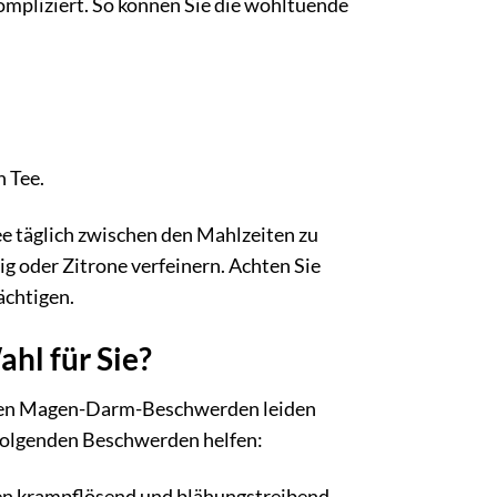
mpliziert. So können Sie die wohltuende
 Tee.
e täglich zwischen den Mahlzeiten zu
g oder Zitrone verfeinern. Achten Sie
ächtigen.
hl für Sie?
ichten Magen-Darm-Beschwerden leiden
 folgenden Beschwerden helfen:
en krampflösend und blähungstreibend