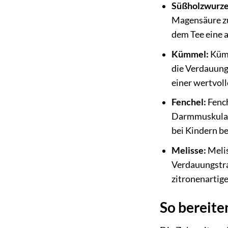
Süßholzwurze
Magensäure zu
dem Tee eine 
Kümmel:
Kümm
die Verdauung
einer wertvol
Fenchel:
Fench
Darmmuskulatu
bei Kindern be
Melisse:
Melis
Verdauungstra
zitronenartig
So bereite