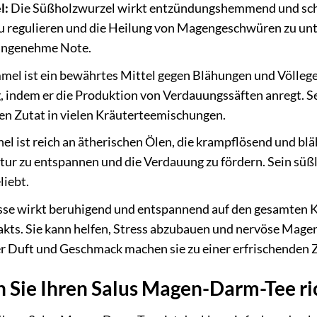
l:
Die Süßholzwurzel wirkt entzündungshemmend und schle
 regulieren und die Heilung von Magengeschwüren zu unte
angenehme Note.
el ist ein bewährtes Mittel gegen Blähungen und Völlegef
, indem er die Produktion von Verdauungssäften anregt. S
len Zutat in vielen Kräuterteemischungen.
el ist reich an ätherischen Ölen, die krampflösend und bläh
r zu entspannen und die Verdauung zu fördern. Sein süß
liebt.
se wirkt beruhigend und entspannend auf den gesamten Kö
kts. Sie kann helfen, Stress abzubauen und nervöse Magen
er Duft und Geschmack machen sie zu einer erfrischenden Z
n Sie Ihren Salus Magen-Darm-Tee ri