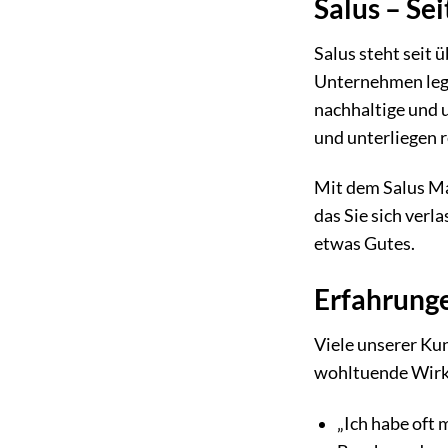
Salus – Se
Salus steht seit 
Unternehmen legt
nachhaltige und 
und unterliegen 
Mit dem Salus Ma
das Sie sich verl
etwas Gutes.
Erfahrung
Viele unserer Ku
wohltuende Wirk
„Ich habe oft