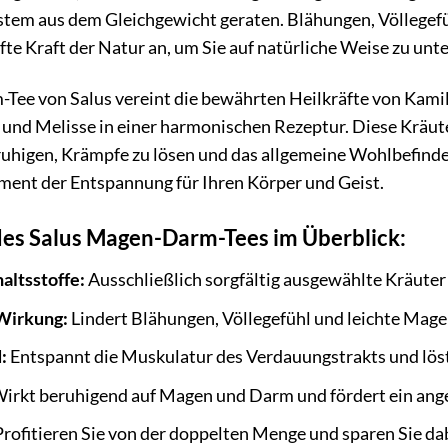
m aus dem Gleichgewicht geraten. Blähungen, Völlegefüh
nfte Kraft der Natur an, um Sie auf natürliche Weise zu unt
ee von Salus vereint die bewährten Heilkräfte von Kamil
und Melisse in einer harmonischen Rezeptur. Diese Kräute
uhigen, Krämpfe zu lösen und das allgemeine Wohlbefinden 
nt der Entspannung für Ihren Körper und Geist.
 des Salus Magen-Darm-Tees im Überblick:
altsstoffe:
Ausschließlich sorgfältig ausgewählte Kräuter
Wirkung:
Lindert Blähungen, Völlegefühl und leichte Ma
:
Entspannt die Muskulatur des Verdauungstrakts und lös
irkt beruhigend auf Magen und Darm und fördert ein an
rofitieren Sie von der doppelten Menge und sparen Sie dab