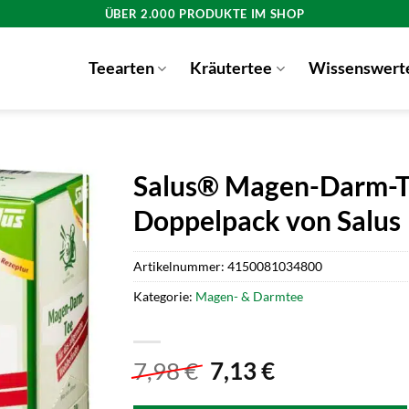
ÜBER 2.000 PRODUKTE IM SHOP
Teearten
Kräutertee
Wissenswert
Salus® Magen-Darm-Te
Doppelpack von Salus
Artikelnummer:
4150081034800
Kategorie:
Magen- & Darmtee
Ursprünglicher
Aktueller
7,98
€
7,13
€
Preis
Preis