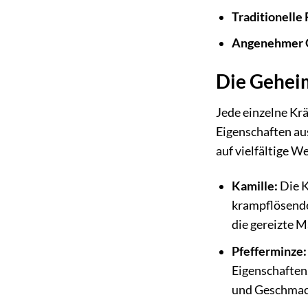
Traditionelle
Angenehmer 
Die Geheim
Jede einzelne Kr
Eigenschaften au
auf vielfältige W
Kamille:
Die K
krampflösende
die gereizte 
Pfefferminze:
Eigenschaften
und Geschmack