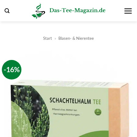
Zum
Inhalt
springen
Start
»
Blasen- & Nierentee
-16%