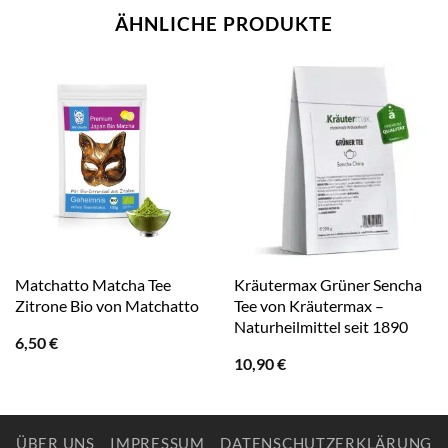
ÄHNLICHE PRODUKTE
Matchatto Matcha Tee
Kräutermax Grüner Sencha
Zitrone Bio von Matchatto
Tee von Kräutermax –
Naturheilmittel seit 1890
6,50
€
10,90
€
ÜBER UNS
IMPRESSUM
DATENSCHUTZERKLÄRUNG