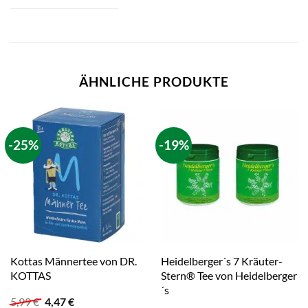
ÄHNLICHE PRODUKTE
-25%
-19%
Kottas Männertee von DR.
Heidelberger´s 7 Kräuter-
KOTTAS
Stern® Tee von Heidelberger
´s
Ursprünglicher
Aktueller
5,99
€
4,47
€