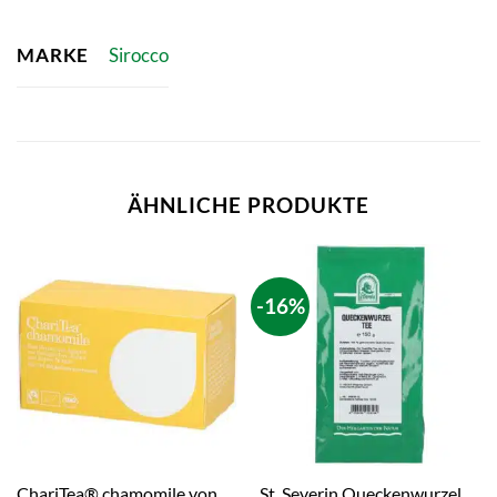
MARKE
Sirocco
ÄHNLICHE PRODUKTE
-16%
ChariTea® chamomile von
St. Severin Queckenwurzel