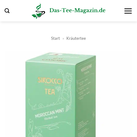
Zum
Inhalt
springen
Start
»
Kräutertee