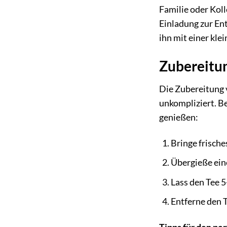
Familie oder Kol
Einladung zur En
ihn mit einer kl
Zubereitun
Die Zubereitung 
unkompliziert. B
genießen:
Bringe frisch
Übergieße ein
Lass den Tee 
Entferne den 