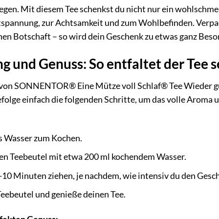
legen. Mit diesem Tee schenkst du nicht nur ein wohlschm
tspannung, zur Achtsamkeit und zum Wohlbefinden. Verpack
einen Botschaft – so wird dein Geschenk zu etwas ganz Bes
g und Genuss: So entfaltet der Tee 
von SONNENTOR® Eine Mütze voll Schlaf® Tee Wieder gut
efolge einfach die folgenden Schritte, um das volle Aroma
es Wasser zum Kochen.
en Teebeutel mit etwa 200 ml kochendem Wasser.
5-10 Minuten ziehen, je nachdem, wie intensiv du den Ges
Teebeutel und genieße deinen Tee.