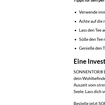
Tipps für den pe
Verwende immer
Achte auf die
Lass den Tee a
Süße den Tee 
Genieße den T
Eine Inves
SONNENTOR® Eine 
dein Wohlbefinden
Auszeit vom stre
Seele. Lass dich
Bestelle jetzt S