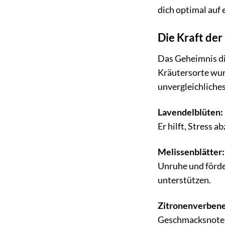
dich optimal auf
Die Kraft de
Das Geheimnis di
Kräutersorte wur
unvergleichliche
Lavendelblüten:
Er hilft, Stress 
Melissenblätter:
Unruhe und förd
unterstützen.
Zitronenverbene
Geschmacksnote u