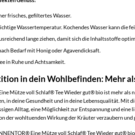
rfekten Genuss:
 frisches, gefiltertes Wasser.
 richtige Wassertemperatur. Kochendes Wasser kann die fe
usreichend lange ziehen, damit sich die Inhaltsstoffe opti
nach Bedarf mit Honig oder Agavendicksaft.
ee in Ruhe und Achtsamkeit.
tition in dein Wohlbefinden: Mehr als
Mütze voll Schlaf® Tee Wieder gut® bio ist mehr als nur e
, in deine Gesundheit und in deine Lebensqualität. Mit di
ssigen Alltag, eine Möglichkeit zur Entspannung und eine
 von der wohltuenden Wirkung der Kräuter verzaubern und g
ONNENTOR® Eine Mütze voll Schlaf® Tee Wieder gut® bio 