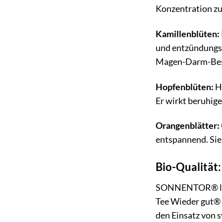
Konzentration zu
Kamillenblüten:
und entzündungsh
Magen-Darm-Besc
Hopfenblüten:
Ho
Er wirkt beruhige
Orangenblätter:
entspannend. Sie
Bio-Qualität
SONNENTOR® legt 
Tee Wieder gut® 
den Einsatz von s