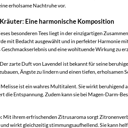
 eine erholsame Nachtruhe vor.
r Kräuter: Eine harmonische Komposition
eses besonderen Tees liegt in der einzigartigen Zusammens
de mit Bedacht ausgewählt und in perfekter Harmonie mit
s Geschmackserlebnis und eine wohltuende Wirkung zu erz
Der zarte Duft von Lavendel ist bekannt für seine beruhi
abzubauen, Ängste zu lindern und einen tiefen, erholsamen S
Melisse ist ein wahres Multitalent. Sie wirkt beruhigend 
ert die Entspannung. Zudem kann sie bei Magen-Darm-Bes
:
Mit ihrem erfrischenden Zitrusaroma sorgt Zitronenver
nd wirkt gleichzeitig stimmungsaufhellend. Sie kann helf