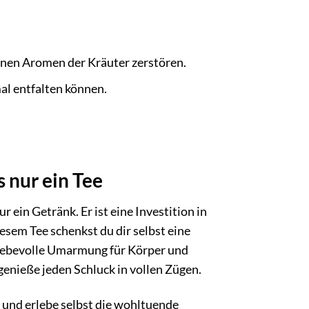
inen Aromen der Kräuter zerstören.
mal entfalten können.
 nur ein Tee
in Getränk. Er ist eine Investition in
esem Tee schenkst du dir selbst eine
 liebevolle Umarmung für Körper und
enieße jeden Schluck in vollen Zügen.
und erlebe selbst die wohltuende