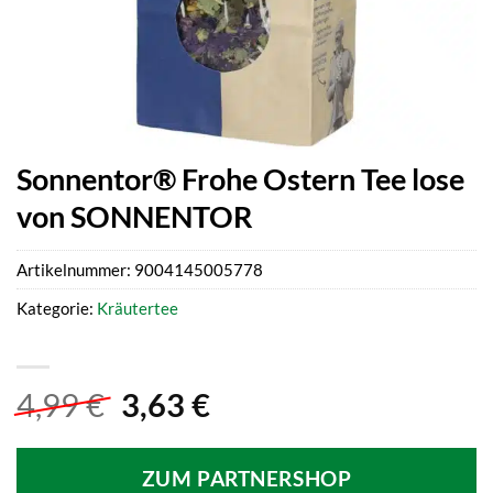
Sonnentor® Frohe Ostern Tee lose
von SONNENTOR
Artikelnummer:
9004145005778
Kategorie:
Kräutertee
Ursprünglicher
Aktueller
4,99
€
3,63
€
Preis
Preis
war:
ist:
ZUM PARTNERSHOP