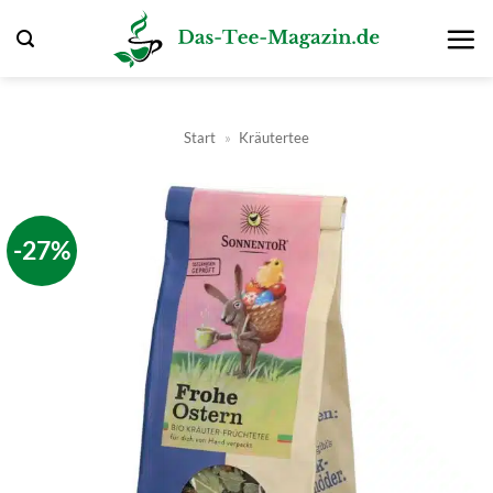
Zum
Inhalt
springen
Start
»
Kräutertee
-27%