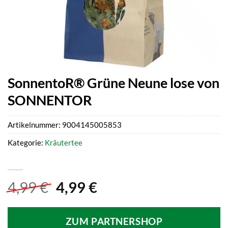
SonnentoR® Grüne Neune lose von
SONNENTOR
Artikelnummer:
9004145005853
Kategorie:
Kräutertee
Ursprünglicher
Aktueller
4,99
€
4,99
€
Preis
Preis
war:
ist:
ZUM PARTNERSHOP