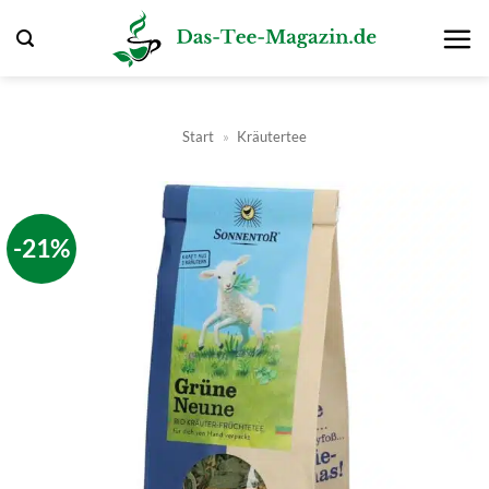
Zum
Inhalt
springen
Start
»
Kräutertee
-21%