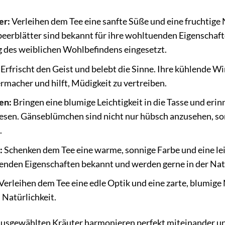
er:
Verleihen dem Tee eine sanfte Süße und eine fruchtige
eerblätter sind bekannt für ihre wohltuenden Eigenschaft
 des weiblichen Wohlbefindens eingesetzt.
Erfrischt den Geist und belebt die Sinne. Ihre kühlende W
macher und hilft, Müdigkeit zu vertreiben.
en:
Bringen eine blumige Leichtigkeit in die Tasse und er
sen. Gänseblümchen sind nicht nur hübsch anzusehen, son
.
:
Schenken dem Tee eine warme, sonnige Farbe und eine lei
genden Eigenschaften bekannt und werden gerne in der Na
Verleihen dem Tee eine edle Optik und eine zarte, blumig
 Natürlichkeit.
 ausgewählten Kräuter harmonieren perfekt miteinander und