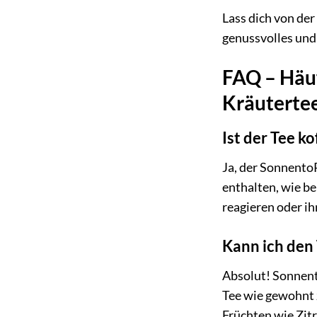
Lass dich von der
genussvolles und
FAQ – Häu
Kräutertee
Ist der Tee ko
Ja, der SonnentoR
enthalten, wie be
reagieren oder 
Kann ich den 
Absolut! Sonnent
Tee wie gewohnt z
Früchten wie Zit