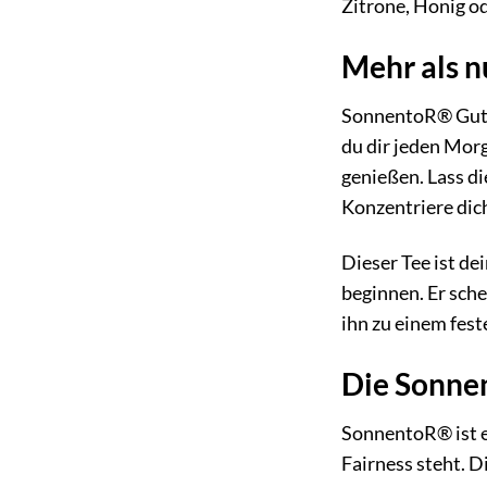
Zitrone, Honig od
Mehr als nu
SonnentoR® Guten 
du dir jeden Mor
genießen. Lass d
Konzentriere dic
Dieser Tee ist de
beginnen. Er sche
ihn zu einem fest
Die Sonnen
SonnentoR® ist e
Fairness steht. 