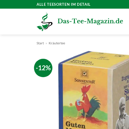
Zum
ALLE TEESORTEN IM DETAIL
Inhalt
springen
Start
»
Kräutertee
-12%