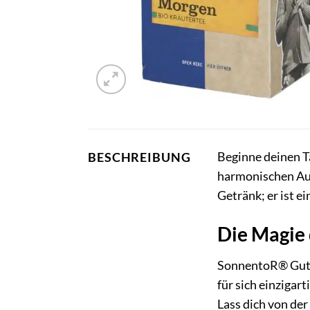
Beginne deinen T
BESCHREIBUNG
harmonischen Aufg
Getränk; er ist e
Die Magie 
SonnentoR® Guten
für sich einzigar
Lass dich von der