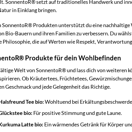
lt. SonnentoR® setzt auf traditionelles Handwerk und inn
atur in Einklang bringen.
 SonnentoR® Produkten unterstützt du eine nachhaltige Wi
on Bio-Bauern und ihren Familien zu verbessern. Du wählst
e Philosophie, die auf Werten wie Respekt, Verantwortun
entoR® Produkte für dein Wohlbefinden
lfältige Welt von SonnentoR® und lass dich von weiteren 
spirieren. Ob Kräutertees, Früchtetees, Gewürzmischunge
den Geschmack und jede Gelegenheit das Richtige.
alsfreund Tee bio:
Wohltuend bei Erkältungsbeschwerde
lückstee bio:
Für positive Stimmung und gute Laune.
urkuma Latte bio:
Ein wärmendes Getränk für Körper und