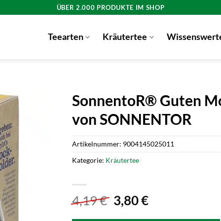
ÜBER 2.000 PRODUKTE IM SHOP
Teearten
Kräutertee
Wissenswert
SonnentoR® Guten Mo
von SONNENTOR
Artikelnummer:
9004145025011
Kategorie:
Kräutertee
Ursprünglicher
Aktueller
4,19
€
3,80
€
Preis
Preis