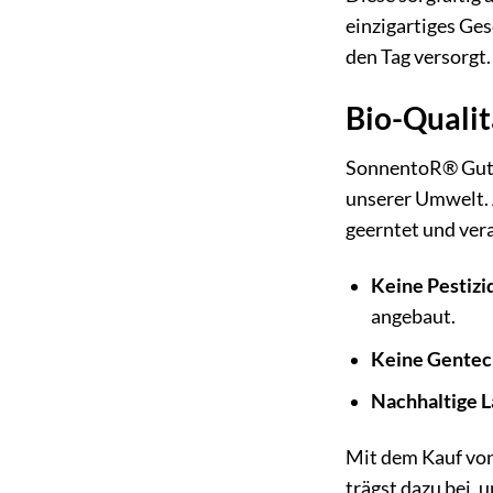
einzigartiges Ges
den Tag versorgt. 
Bio-Qualit
SonnentoR® Guten
unserer Umwelt. 
geerntet und vera
Keine Pestizi
angebaut.
Keine Gentec
Nachhaltige L
Mit dem Kauf von
trägst dazu bei,