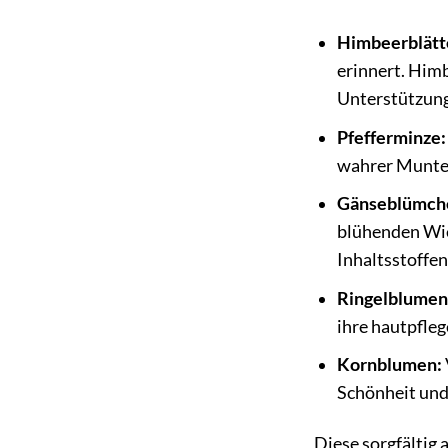
Himbeerblätt
erinnert. Himb
Unterstützung
Pfefferminze:
wahrer Munter
Gänseblümch
blühenden Wie
Inhaltsstoffen
Ringelblumen
ihre hautpfle
Kornblumen:
Schönheit und
Diese sorgfältig