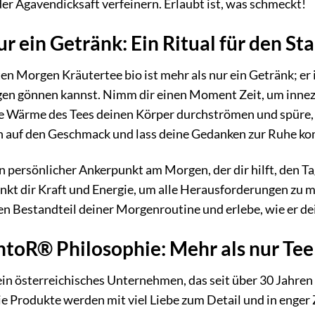
er Agavendicksaft verfeinern. Erlaubt ist, was schmeckt!
r ein Getränk: Ein Ritual für den Sta
Morgen Kräutertee bio ist mehr als nur ein Getränk; er is
gen gönnen kannst. Nimm dir einen Moment Zeit, um innez
ie Wärme des Tees deinen Körper durchströmen und spüre, 
h auf den Geschmack und lass deine Gedanken zur Ruhe k
in persönlicher Ankerpunkt am Morgen, der dir hilft, den T
nkt dir Kraft und Energie, um alle Herausforderungen zu m
en Bestandteil deiner Morgenroutine und erlebe, wie er dei
toR® Philosophie: Mehr als nur Tee
in österreichisches Unternehmen, das seit über 30 Jahren 
Die Produkte werden mit viel Liebe zum Detail und in enge