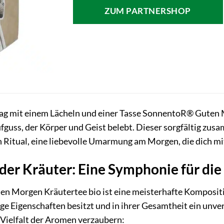
war:
ist:
ZUM PARTNERSHOP
4,19 €
3,80 €.
ag mit einem Lächeln und einer Tasse SonnentoR® Guten 
uss, der Körper und Geist belebt. Dieser sorgfältig zusam
in Ritual, eine liebevolle Umarmung am Morgen, die dich mit
der Kräuter: Eine Symphonie für die
 Morgen Kräutertee bio ist eine meisterhafte Kompositio
tige Eigenschaften besitzt und in ihrer Gesamtheit ein unv
 Vielfalt der Aromen verzaubern: