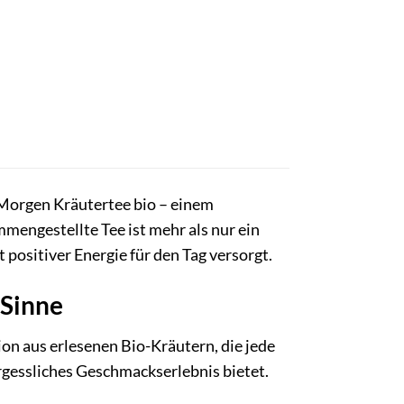
Morgen Kräutertee bio – einem
mengestellte Tee ist mehr als nur ein
 positiver Energie für den Tag versorgt.
 Sinne
n aus erlesenen Bio-Kräutern, die jede
ergessliches Geschmackserlebnis bietet.