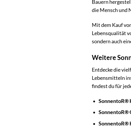
Bauern hergestel
die Mensch und N
Mit dem Kauf von
Lebensqualität v
sondern auch ein
Weitere Sonn
Entdecke die vie
Lebensmitteln in
findest du für je
SonnentoR® H
SonnentoR® G
SonnentoR® K