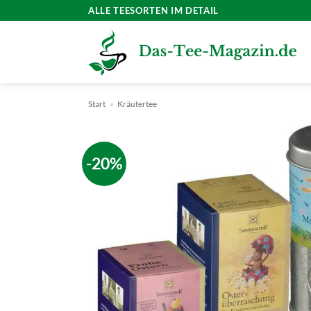
Zum
ALLE TEESORTEN IM DETAIL
Inhalt
springen
Start
»
Kräutertee
-20%