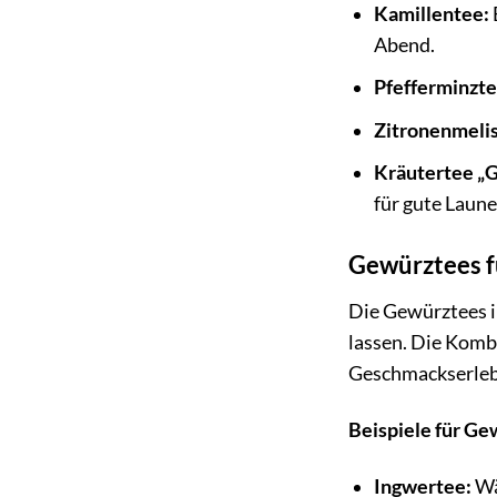
Kamillentee:
Abend.
Pfefferminzte
Zitronenmeli
Kräutertee „G
für gute Laune
Gewürztees 
Die Gewürztees i
lassen. Die Komb
Geschmackserleb
Beispiele für Ge
Ingwertee:
Wä