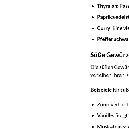
Thymian:
Pass
Paprika edels
Curry:
Eine vi
Pfeffer schwa
Süße Gewürze
Die süßen Gewürze
verleihen Ihren 
Beispiele für sü
Zimt:
Verleiht
Vanille:
Sorgt 
Muskatnuss:
V