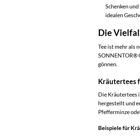
Schenken und 
idealen Gesche
Die Vielfa
Tee ist mehr als 
SONNENTOR® Oster
gönnen.
Kräutertees 
Die Kräutertees i
hergestellt und e
Pfefferminze ode
Beispiele für Krä