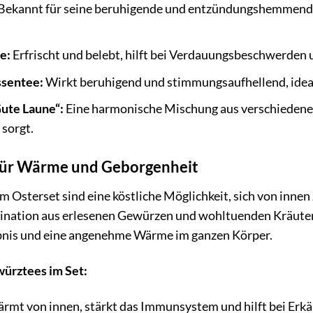
Bekannt für seine beruhigende und entzündungshemmende 
e:
Erfrischt und belebt, hilft bei Verdauungsbeschwerden
ssentee:
Wirkt beruhigend und stimmungsaufhellend, ideal
ute Laune“:
Eine harmonische Mischung aus verschiedenen
 sorgt.
für Wärme und Geborgenheit
m Osterset sind eine köstliche Möglichkeit, sich von inne
ination aus erlesenen Gewürzen und wohltuenden Kräutern 
nis und eine angenehme Wärme im ganzen Körper.
würztees im Set:
rmt von innen, stärkt das Immunsystem und hilft bei Erkä