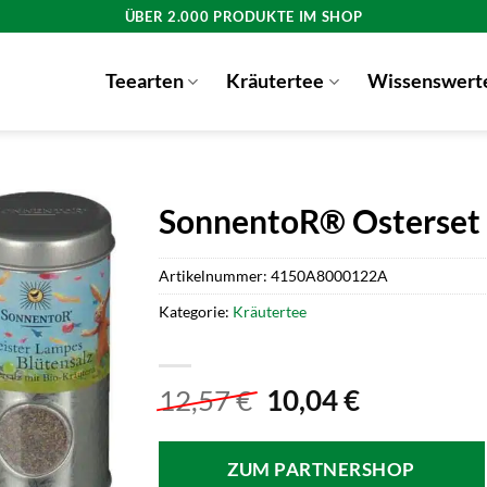
ÜBER 2.000 PRODUKTE IM SHOP
Teearten
Kräutertee
Wissenswert
SonnentoR® Osterse
Artikelnummer:
4150A8000122A
Kategorie:
Kräutertee
Ursprünglicher
Aktueller
12,57
€
10,04
€
Preis
Preis
war:
ist:
ZUM PARTNERSHOP
12,57 €
10,04 €.