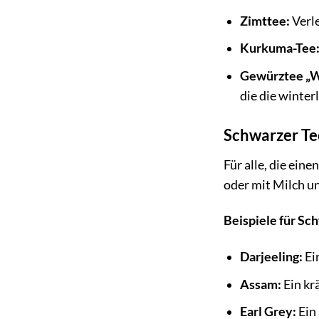
Zimttee:
Verle
Kurkuma-Tee
Gewürztee „W
die die winter
Schwarzer Te
Für alle, die ein
oder mit Milch un
Beispiele für Sc
Darjeeling:
Ei
Assam:
Ein kr
Earl Grey:
Ein