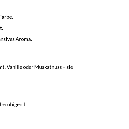
Farbe.
t.
ensives Aroma.
mt, Vanille oder Muskatnuss – sie
 beruhigend.