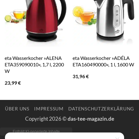
eta Wasserkocher »ALENA
eta Wasserkocher »ADÉLA
ETA359090010«, 1,7 l, 2200
ETA160490000«, 1 l, 1600 W
W
31,96
€
23,99
€
ÜBER UNS
IMPRESSUM
DATENSCHUTZERKLÄRUNG
Copyright 2026 ©
das-tee-magazin.de