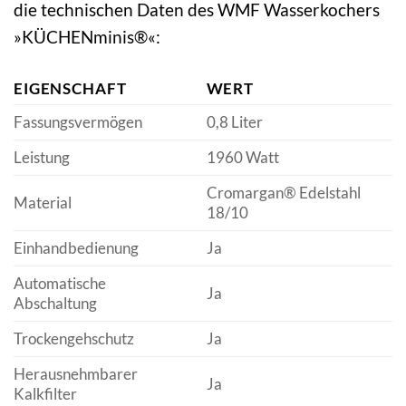
die technischen Daten des WMF Wasserkochers
»KÜCHENminis®«:
EIGENSCHAFT
WERT
Fassungsvermögen
0,8 Liter
Leistung
1960 Watt
Cromargan® Edelstahl
Material
18/10
Einhandbedienung
Ja
Automatische
Ja
Abschaltung
Trockengehschutz
Ja
Herausnehmbarer
Ja
Kalkfilter